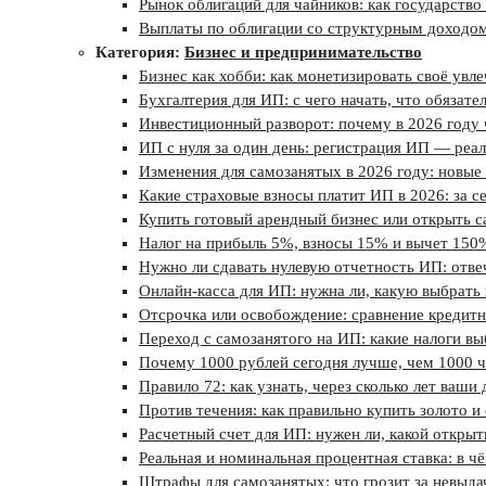
Рынок облигаций для чайников: как государство 
Выплаты по облигации со структурным доходо
Категория:
Бизнес и предпринимательство
Бизнес как хобби: как монетизировать своё увле
Бухгалтерия для ИП: с чего начать, что обязател
Инвестиционный разворот: почему в 2026 году 
ИП с нуля за один день: регистрация ИП — реал
Изменения для самозанятых в 2026 году: новые 
Какие страховые взносы платит ИП в 2026: за се
Купить готовый арендный бизнес или открыть са
Налог на прибыль 5%, взносы 15% и вычет 150
Нужно ли сдавать нулевую отчетность ИП: отве
Онлайн-касса для ИП: нужна ли, какую выбрать и
Отсрочка или освобождение: сравнение кредитн
Переход с самозанятого на ИП: какие налоги 
Почему 1000 рублей сегодня лучше, чем 1000 ч
Правило 72: как узнать, через сколько лет ваши
Против течения: как правильно купить золото и
Расчетный счет для ИП: нужен ли, какой открыть
Реальная и номинальная процентная ставка: в ч
Штрафы для самозанятых: что грозит за невыдач