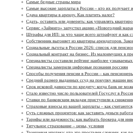
Самые бедные страны мира
Самые высокие зарплаты в России – кто их получает и
Сдача квартиры в аренду. Как платить налог?
Сдать, оставить или доверить: как управлять квартиро
Сервис «Займиго» запустил акцию «Новогодний мар
Штрафы для ИП: за что чаще всего штрафуют и как с
Собственник выгоняет из квартиры арендаторов. Зако
Социальные льготы в России 2026: список для пенсио
Социальный контракт на бизнес. Из малоимущих в п
Специалисты составили рейтинг наиболее узнаваемы
Специалисты замерили цифровые познания россиян
Способы получения пенсии в России – как пенсионеры
Средний размер выданных ссуд на покупку машин внов
Срок исковой давности по кредиту: когда банк не може
Стало известно число пользователей Госуслуг в Росси
Ставки по банковским вкладам приступили к снижени
Страховые взносы из вашей зарплаты – как считаются,
Суть сложных процентов: как заставить деньги работа
Тарифы или надежность: как выбрать брокера для инв
Титульное страхование – цены, условия
Траншевая ипотека: что это простыми словами, как р