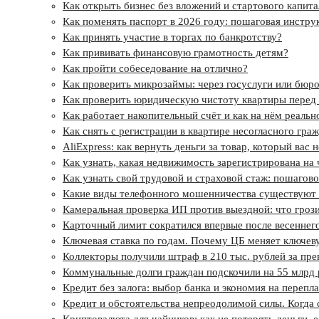
Как открыть бизнес без вложений и стартового капита
Как поменять паспорт в 2026 году: пошаговая инстру
Как принять участие в торгах по банкротству?
Как прививать финансовую грамотность детям?
Как пройти собеседование на отлично?
Как проверить микрозаймы: через госуслуги или бюр
Как проверить юридическую чистоту квартиры перед
Как работает накопительный счёт и как на нём реальн
Как снять с регистрации в квартире несогласного гра
AliExpress: как вернуть деньги за товар, который вас 
Как узнать, какая недвижимость зарегистрирована на 
Как узнать свой трудовой и страховой стаж: пошагов
Какие виды телефонного мошенничества существуют и
Камеральная проверка ИП против выездной: что грозит
Карточный лимит сократился впервые после весеннег
Ключевая ставка по годам. Почему ЦБ меняет ключев
Коллекторы получили штраф в 210 тыс. рублей за пре
Коммунальные долги граждан подскочили на 55 млрд 
Кредит без залога: выбор банка и экономия на перепл
Кредит и обстоятельства непреодолимой силы. Когда