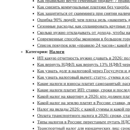
Как правильно вести семейный бюджет: 7 прави
Как снизить коммунальные платежи без ущерба 
Как защититься от скимминга при снятии налич
Ошибка 90% людей: чем плоха цель «накопить д
Сезонные расходы: как спланировать крупные тр
Сколько нужно откладывать от дохода, чтобы н
Современные способы экономии в большом город
Список покупок или «правило 24 часов»: какой
Категория:
Налоги
ИП какую отчетность нужно сдавать в 2026: по
Как вернуть НДФЛ: как вернуть 13% НДФЛ через
Как узнать долг в налоговой через Госуслуги и
Как узнать налоговый вычет: статус, сумма и о
Какие налоги и взносы платит самозанятый: р
Какие налоги платит ИП: ставки, сроки и после
Какой налог на квартиру в 2026: кто должен пла
Какой налог на землю платят в России: ставки, 
Налог на вклады 2026: с какой суммы и какой п
Оплата транспортного налога в 2026: сроки, ста
Типы налогов в России: перестаньте путать НД
Транспортный налог для юридических лиц: срок