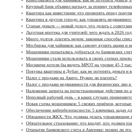
Криптовалюта для чайников: как не потерять деньги, 
Крупный банк объявил награду за поимку телефонны
Квартира как инвестиция: что проверять перед покупк
Квартира в другом городе: как управлять недвижимос
Старые деньги — новый доход: что делать с советск
Льготная ипотека для учителей: чего ждать в 2026 год
Много долгов, платить нечем: законные способы спис
Мосбиржа для чайников: как самому купить акции и н
Мошенники попытались добраться до банковских сче
Мошенники стали использовать в своих схемах прило
Москвичи хотели бы видеть МРОТ на уровне 45,3 тыс
Покупка квартиры в Дубае: как не потерять деньги и 
Налог с продажи на Авито. Нужно ли платить?
Налог с продажи недвижимости для физических лиц в 
Наложение запрета на регистрационные действия по а
Неполный рабочий день – в каких случаях применяется
Новая схема мошенников: 5 свежих приёмов, которые 
Обеспечение кибербезопасности: 5 ключевых задач д
Обязанности ЖКХ. Что должны делать управляющие 
Обязательное страхование: что входит, кто должен пл
Открытие банковского счета в Америке: можно ли это