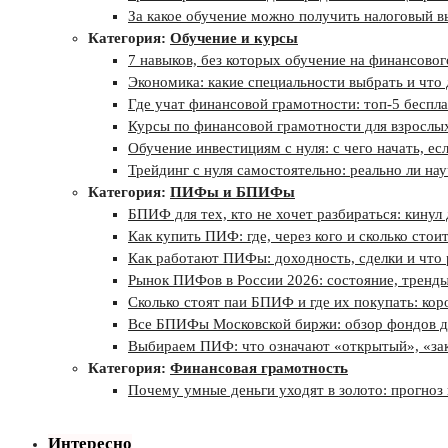
За какое обучение можно получить налоговый вы
Категория:
Обучение и курсы
7 навыков, без которых обучение на финансово
Экономика: какие специальности выбрать и что
Где учат финансовой грамотности: топ‑5 беспл
Курсы по финансовой грамотности для взрослых
Обучение инвестициям с нуля: с чего начать, ес
Трейдинг с нуля самостоятельно: реально ли на
Категория:
ПИФы и БПИФы
БПИФ для тех, кто не хочет разбираться: кинул
Как купить ПИФ: где, через кого и сколько стои
Как работают ПИФы: доходность, сделки и что
Рынок ПИФов в России 2026: состояние, тренды
Сколько стоят паи БПИФ и где их покупать: кор
Все БПИФы Московской биржи: обзор фондов дл
Выбираем ПИФ: что означают «открытый», «зак
Категория:
Финансовая грамотность
Почему умные деньги уходят в золото: прогноз 
Интересно