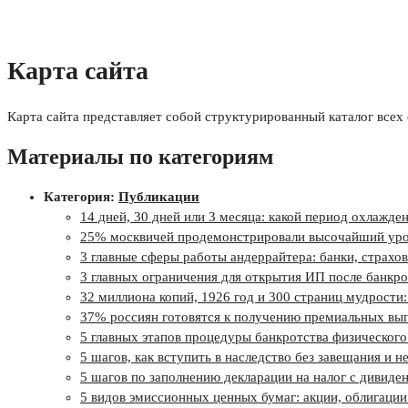
Карта сайта
Карта сайта представляет собой структурированный каталог всех
Материалы по категориям
Категория:
Публикации
14 дней, 30 дней или 3 месяца: какой период охлажде
25% москвичей продемонстрировали высочайший уро
3 главные сферы работы андеррайтера: банки, страхо
3 главных ограничения для открытия ИП после банкро
32 миллиона копий, 1926 год и 300 страниц мудрости
37% россиян готовятся к получению премиальных вып
5 главных этапов процедуры банкротства физического 
5 шагов, как вступить в наследство без завещания и 
5 шагов по заполнению декларации на налог с дивиде
5 видов эмиссионных ценных бумаг: акции, облигации 