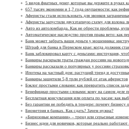
5 видов фиатных денег, которые вы держите в руках 
657 тысяч экономии и 1,7 года окупаемости: как реф
Аферисты стали использовать для звонков заграничн
Аферисты запустили двухэтапную схему для взлома л
Авто из автоломбарда. Как не обрести проблемы, ку
Автоматическое наследство против права вето: как пе
Банк может забрать ваши деньги у мошенника: инстру
Штраф для банка в Пермском крае: когда должник ст
Банк заблокировал карту с деньгами: инструкция, чтоб
Банкиры раскрыли траты граждан россиян на новогод
Банкиры рассказали о популярных у россиян страховк
Ипотека на частный дом: растущий тренд и доступн
Банкиры защитили 5,8 трлн рублей от атак аферистов
Бэклог простыми словами: как превратить список зада
Бенефициар простыми словами: кому на самом деле п
Бесплатная консультация или оплата по часам: как вы
Без гарантии не победить в тендере: почему бизнесу 
Биометрия в банках. Как сдать? Зачем нужна?
«Бирюзовые компании» – тренд или серьезные измене
Бизнес идеи для новичков, которые реально работают