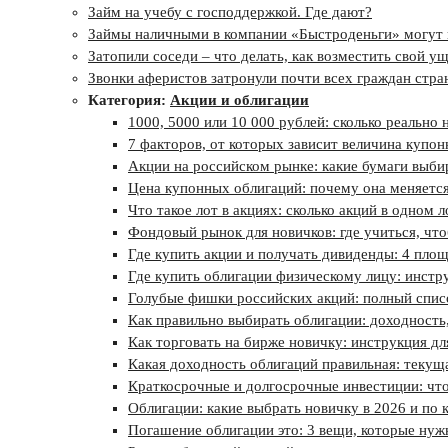
Займ на учебу с господдержкой. Где дают?
Займы наличными в компании «Быстроденьги» могут 
Затопили соседи – что делать, как возместить свой у
Звонки аферистов затронули почти всех граждан стра
Категория:
Акции и облигации
1000, 5000 или 10 000 рублей: сколько реально
7 факторов, от которых зависит величина купо
Акции на российском рынке: какие бумаги выби
Цена купонных облигаций: почему она меняется
Что такое лот в акциях: сколько акций в одном л
Фондовый рынок для новичков: где учиться, что
Где купить акции и получать дивиденды: 4 площа
Где купить облигации физическому лицу: инст
Голубые фишки российских акций: полный списо
Как правильно выбирать облигации: доходность
Как торговать на бирже новичку: инструкция д
Какая доходность облигаций правильная: текущ
Краткосрочные и долгосрочные инвестиции: что
Облигации: какие выбрать новичку в 2026 и по
Погашение облигации это: 3 вещи, которые нуж