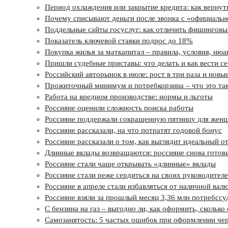
Период охлаждения или закрытие кредита: как вернуть
Почему списывают деньги после звонка с «официальн
Поддельные сайты госуслуг: как отличить фишинговый
Показатель ключевой ставки подрос до 18%
Покупка жилья за маткапитал – правила, условия, ню
Пришли судебные приставы: что делать и как вести с
Российский авторынок в июле: рост в три раза и новы
Прожиточный минимум и потребкорзина – что это тако
Работа на вредном производстве: нормы и льготы
Россияне оценили сложность поиска работы
Россияне поддержали сокращенную пятницу для жен
Россияне рассказали, на что потратят годовой бонус
Россияне рассказали о том, как выглядит идеальный о
Длинные вклады возвращаются: россияне снова готов
Россияне стали чаще открывать «длинные» вклады
Россияне стали реже сердиться на своих руководител
Россияне в апреле стали избавляться от наличной вал
Россияне взяли за прошлый месяц 3,36 млн потребссу
С бензина на газ – выгодно ли, как оформить, сколько
Самозанятость: 5 частых ошибок при оформлении че