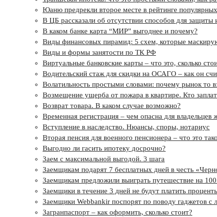
Юаню предрекли второе месте в рейтинге популярных
В ЦБ рассказали об отсутствии способов для защиты 
В каком банке карта “МИР” выгоднее и почему?
Виды финансовых пирамид: 5 схем, которые маскиру
Виды и формы занятости по ТК РФ
Виртуальные банковские карты – что это, сколько сто
Водительский стаж для скидки на ОСАГО – как он счи
Волатильность простыми словами: почему рынок то взл
Возмещение ущерба от пожара в квартире. Кто заплат
Возврат товара. В каком случае возможно?
Временная регистрация – чем опасна для владельцев 
Вступление в наследство. Нюансы, споры, нотариус
Вторая пенсия для военного пенсионера – что это так
Выгодно ли гасить ипотеку досрочно?
Заем с максимальной выгодой. 3 шага
Заемщикам подарят 7 бесплатных дней в честь «Чер
Заемщикам предложили выиграть путешествие на 100
Заемщики в течение 3 дней не будут платить процент
Заемщики Webbankir поспорят по поводу гаджетов с 
Загранпаспорт – как оформить, сколько стоит?