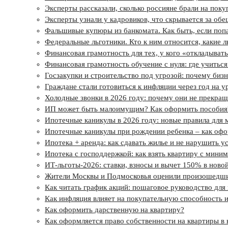
Эксперты рассказали, сколько россияне брали на поку
Эксперты узнали у кадровиков, что скрывается за об
Фальшивые купюры из банкомата. Как быть, если поп
Федеральные льготники. Кто к ним относится, какие 
Финансовая грамотность для тех, у кого «откладывать 
Финансовая грамотность обучение с нуля: где учиться
Госзакупки и строительство под угрозой: почему бизн
Граждане стали готовиться к инфляции через год на 
Холодные звонки в 2026 году: почему они не прекращ
ИП может быть малоимущим? Как оформить пособия
Ипотечные каникулы в 2026 году: новые правила для 
Ипотечные каникулы при рождении ребенка – как оф
Ипотека + аренда: как сдавать жилье и не нарушить у
Ипотека с господдержкой: как взять квартиру с миним
ИТ-льготы‑2026: ставки, взносы и вычет 150% в ново
Жители Москвы и Подмосковья оценили произошедшие
Как читать график акций: пошаговое руководство для
Как инфляция влияет на покупательную способность 
Как оформить дарственную на квартиру?
Как оформляется право собственности на квартиры в 