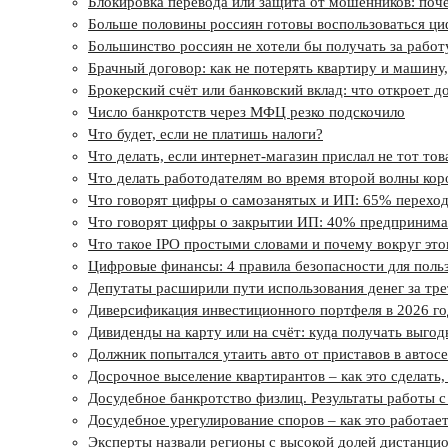
Блокировка перевода или защита от мошенников: поче
Больше половины россиян готовы воспользоваться ц
Большинство россиян не хотели бы получать за рабо
Брачный договор: как не потерять квартиру и машину,
Брокерский счёт или банковский вклад: что откроет д
Число банкротств через МФЦ резко подскочило
Что будет, если не платишь налоги?
Что делать, если интернет-магазин прислал не тот тов
Что делать работодателям во время второй волны ко
Что говорят цифры о самозанятых и ИП: 65% переходя
Что говорят цифры о закрытии ИП: 40% предпринимат
Что такое IPO простыми словами и почему вокруг это
Цифровые финансы: 4 правила безопасности для поль
Депутаты расширили пути использования денег за тре
Диверсификация инвестиционного портфеля в 2026 год
Дивиденды на карту или на счёт: куда получать выгод
Должник попытался утаить авто от приставов в автос
Досрочное выселение квартирантов – как это сделать,
Досудебное банкротство физлиц. Результаты работы с
Досудебное урегулирование споров – как это работае
Эксперты назвали регионы с высокой долей дистанци