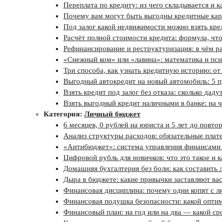
Переплата по кредиту: из чего складывается и 
Почему вам могут быть выгодны кредитные ка
Под залог какой недвижимости можно взять кре
Расчёт полной стоимости кредита: формула, что
Рефинансирование и реструктуризация: в чём ра
«Снежный ком» или «лавина»: математика и пси
Три способа, как узнать кредитную историю: от
Выгодный автокредит на новый автомобиль: 5 п
Взять кредит под залог без отказа: сколько дадут
Взять выгодный кредит наличными в банке: на ч
Категория:
Личный бюджет
6 месяцев, 0 рублей на юриста и 5 лет до повт
Анализ структуры расходов: обязательные плат
«Антибюджет»: система управления финансами д
Цифровой рубль для новичков: что это такое и к
Домашняя бухгалтерия без боли: как составить
Дыра в бюджете: какие привычки заставляют вас
Финансовая дисциплина: почему одни копят с лю
Финансовая подушка безопасности: какой оптим
Финансовый план: на год или на два — какой ср