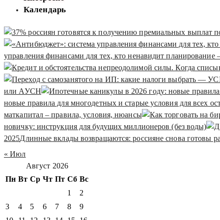
Календарь
управления финансами для тех, кто ненавидит планирование 
или АУСН
новые правила для многодетных и старые условия для всех ос
маткапитал – правила, условия, нюансы
новичку: инструкция для будущих миллионеров (без воды)
2025
Длинные вклады возвращаются: россияне снова готовы ра
« Июл
Август 2026
Пн
Вт
Ср
Чт
Пт
Сб
Вс
1
2
3
4
5
6
7
8
9