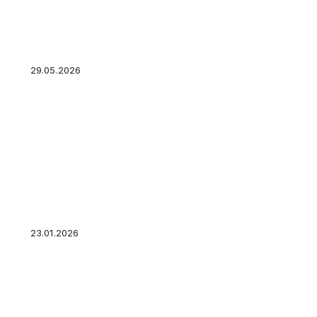
Брачный договор: как не потерять квартиру 
29.05.2026
Россияне рассказали о том, как выглядит ид
23.01.2026