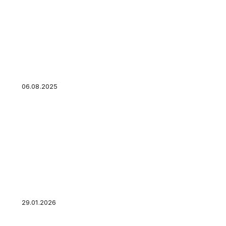
Возмещение ущерба от пожара в квартире. К
06.08.2025
Займ на учебу с господдержкой. Где дают?
29.01.2026