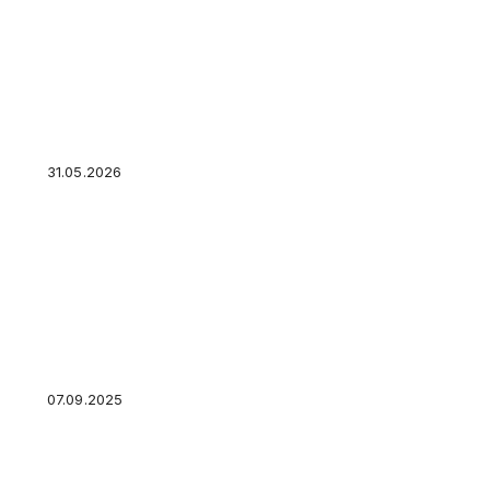
5 шагов по заполнению декларации на налог 
инструкция
31.05.2026
Заемщики Webbankir поспорят по поводу гад
07.09.2025