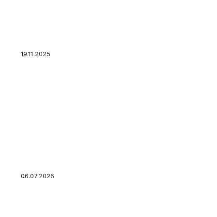
Заемщикам предложили выиграть путешестви
19.11.2025
Блокировка перевода или защита от мошенни
приостанавливают операции и как не попаст
06.07.2026