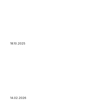
Самые бедные страны мира
18.10.2025
Образовательный кредит с господдержкой: к
14.02.2026