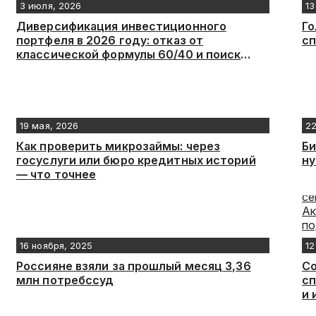
3 июля, 2026
13
Диверсификация инвестиционного
Го
портфеля в 2026 году: отказ от
сп
классической формулы 60/40 и поиск
новых точек роста
19 мая, 2026
22
Как проверить микрозаймы: через
Би
госуслуги или бюро кредитных историй
н
— что точнее
16 ноября, 2025
12
Россияне взяли за прошлый месяц 3,36
Со
млн потребссуд
сп
и 
м