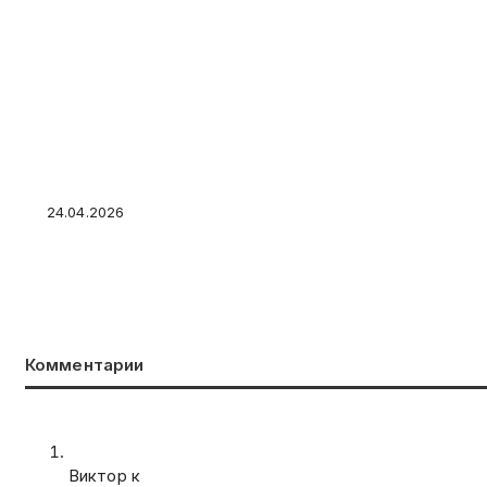
Какие страховые взносы платит ИП в 2026: за
24.04.2026
Комментарии
Виктор к