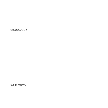
Как оформить дарственную на квартиру?
06.09.2025
25% москвичей продемонстрировали высоча
24.11.2025