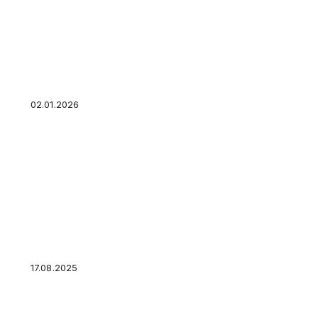
Граждане стали готовиться к инфляции через
02.01.2026
Показатель ключевой ставки подрос до 18%
17.08.2025