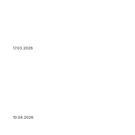
Когда лучше брать кредит: выбираем удачны
17.03.2026
Как купить ПИФ: где, через кого и сколько с
10.04.2026