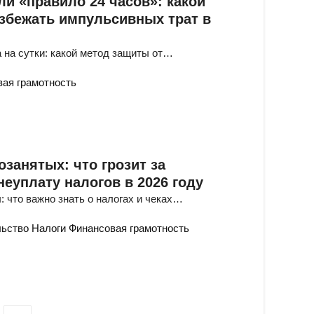
ли «правило 24 часов»: какой
избежать импульсивных трат в
а на сутки: какой метод защиты от…
ая грамотность
занятых: что грозит за
неуплату налогов в 2026 году
 что важно знать о налогах и чеках…
льство
Налоги
Финансовая грамотность