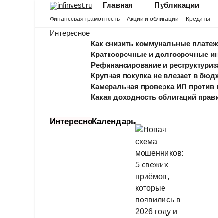
Skip
infinvest.ru
Главная
Публикации
to
Финансовая грамотность
Акции и облигации
Кредиты
content
Интересное
Как снизить коммунальные платежи без
Краткосрочные и долгосрочные инвести
Рефинансирование и реструктуризация: 
Крупная покупка не влезает в бюджет? 
Камеральная проверка ИП против выездн
Какая доходность облигаций правильна
Интересно
Календарь