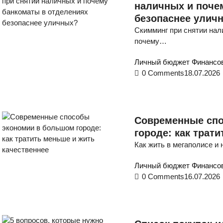
наличных и поче
безопаснее улич
Скимминг при снятии нал
почему…
Личный бюджет
Финансов
0 Comments
18.07.2026
Современные сп
городе: как трат
Как жить в мегаполисе и
Личный бюджет
Финансов
0 Comments
16.07.2026