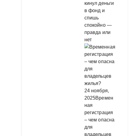
кинул деньги
в фонд и
спишь
спокойно —
правда или
нет
24 ноября,
2025
Времен
ная
регистрация
– чем опасна
для
владельцев