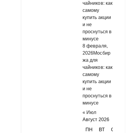
8 февраля,
2026
Мосбир
жа для
чайников: как
самому
купить акции
и не
проснуться в
минусе
« Июл
Август 2026
ПН
ВТ
СР
ЧТ