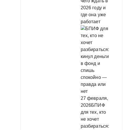
чего ждать в
2026 году и
где она уже
работает
27 февраля,
2026
БПИФ
для тех, кто
не хочет
разбираться: