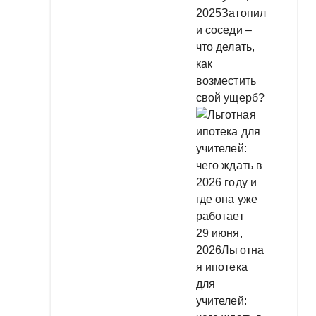
2025
Затопил
и соседи –
что делать,
как
возместить
свой ущерб?
29 июня,
2026
Льготна
я ипотека
для
учителей: