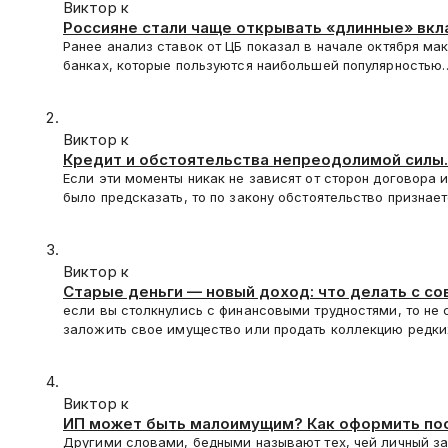
Виктор к
Россияне стали чаще открывать «длинные» вк
Ранее анализ ставок от ЦБ показал в начале октября ма
банках, которые пользуются наибольшей популярностью
Виктор к
Кредит и обстоятельства непреодолимой силы.
Если эти моменты никак не зависят от сторон договора 
было предсказать, то по закону обстоятельство признае
Виктор к
Старые деньги — новый доход: что делать с с
монетами
если вы столкнулись с финансовыми трудностями, то не 
заложить свое имущество или продать коллекцию редк
Виктор к
ИП может быть малоимущим? Как оформить по
Другими словами, бедными называют тех, чей личный за