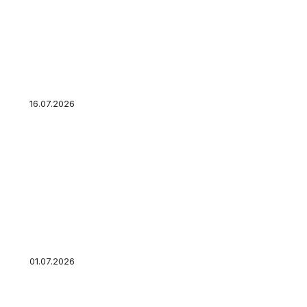
Современные способы экономии в большом г
меньше и жить качественнее
16.07.2026
Ипотечные каникулы в 2026 году: новые пра
старые условия для всех остальных
01.07.2026