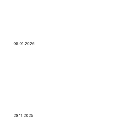
Штраф для банка в Пермском крае: когда до
жертвой, а приставы — защитниками
05.01.2026
Что делать работодателям во время второй 
правила, штрафы физлиц и юрлиц
28.11.2025