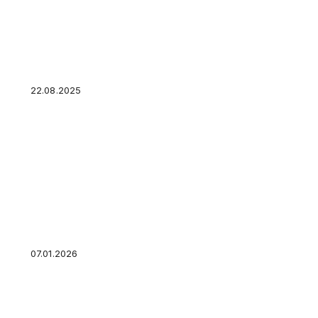
Холодные звонки в 2026 году: почему они не
ними бороться
22.08.2025
Федеральные льготники. Кто к ним относится
положены?
07.01.2026