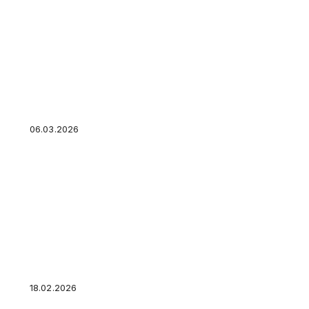
Финансовая дисциплина: почему одни копят с
другие — никогда — как перестать жить от 
06.03.2026
Налог на вклады 2026: с какой суммы и како
Какой банковский вклад выбрать
18.02.2026