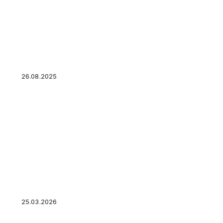
Как пройти собеседование на отлично?
26.08.2025
Транспортный налог для юридических лиц: ср
изменилось
25.03.2026