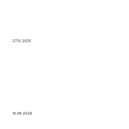
Фальшивые купюры из банкомата. Как быть, 
27.12.2025
Новая схема мошенников: 5 свежих приёмов,
2026 году и как от них защититься
10.06.2026