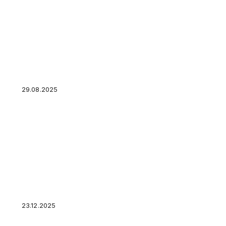
Коммунальные долги граждан подскочили на
29.08.2025
Россияне в апреле стали избавляться от на
23.12.2025