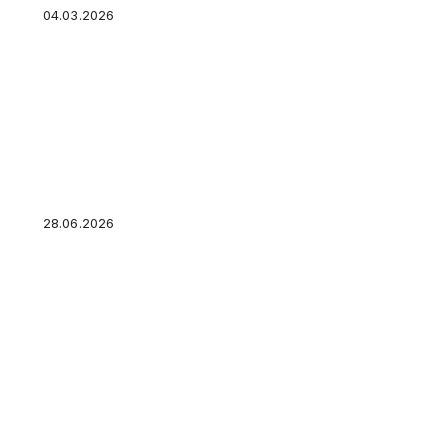
04.03.2026
Что такое IPO простыми словами и почему во
столько шума?
28.06.2026
Рынок облигаций для чайников: как государс
вас в долг и платят проценты