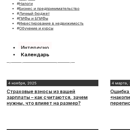
Налоги
Бизнес и предпринимательство
Личный бюджет
ПИФы и БПИФы
Инвестирование в недвижимость
Обучение и курсы
Интересно
Календарь
4 ноября, 2025
4 марта,
Страховые взносы из вашей
Ошибка 
зарплаты – как считаются, зачем
«накопи
нужны, что влияет на размер?
перепис
постано
практик