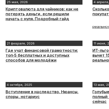
25 мая, 2026
4 апреля
Криптовалюта для чайников: как не
Сколько
потерять деньги, если решили
покупат
начать с нуля. Подробный гайд
21 февраля, 2026
11 июня, 
Где учат финансовой грамотности:
ИТ-льго
топ‑5 бесплатных и доступных
вычет 1
способов для молодёжи
реальн
4 октября, 2025
13 мая, 2
Вступление в наследство. Нюансы,
Голубые
споры, нотариус
полный 
сейчас