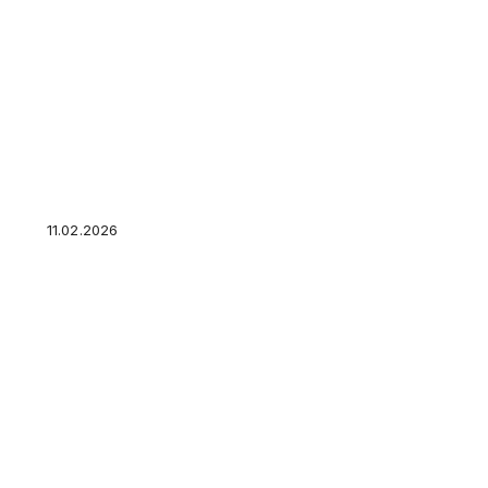
Бизнес как хобби: как монетизировать своё 
его в рутину — бизнес с нуля без рутины
11.02.2026
Ошибка 90% людей: чем плоха цель «накопит
переписать, чтобы сработало — постановка 
практике