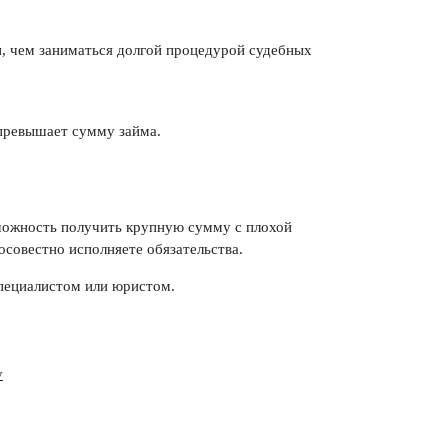
и, чем заниматься долгой процедурой судебных
 превышает сумму займа.
зможность получить крупную сумму с плохой
осовестно исполняете обязательства.
пециалистом или юристом.
у