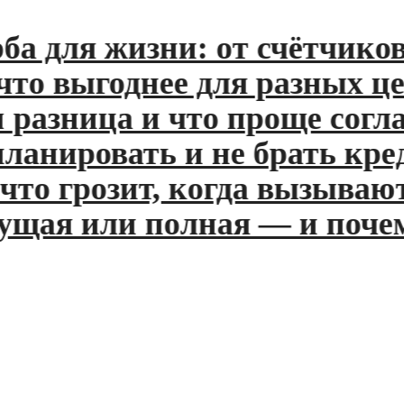
 для жизни: от счётчиков 
 выгоднее для разных целе
азница и что проще согласо
анировать и не брать креди
 грозит, когда вызывают и
ая или полная — и почему 