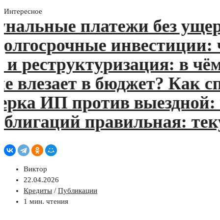
Интересное
льные платежи без ущерба
госрочные инвестиции: что
реструктуризация: в чём р
влезает в бюджет? Как спл
а ИП против выездной: что
лигаций правильная: текущ
Виктор
22.04.2026
Кредиты
/
Публикации
1 мин. чтения