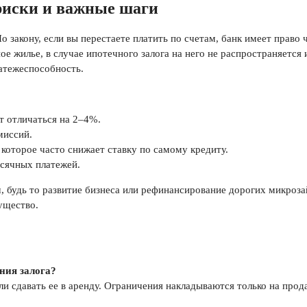
 риски и важные шаги
закону, если вы перестаете платить по счетам, банк имеет право 
ное жилье, в случае ипотечного залога на него не распространяетс
латежеспособность.
т отличаться на 2–4%.
миссий.
 которое часто снижает ставку по самому кредиту.
сячных платежей.
, будь то развитие бизнеса или рефинансирование дорогих микроз
ущество.
ния залога?
ли сдавать ее в аренду. Ограничения накладываются только на прод