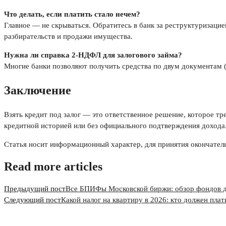
Что делать, если платить стало нечем?
Главное — не скрываться. Обратитесь в банк за реструктуризаци
разбирательств и продажи имущества.
Нужна ли справка 2-НДФЛ для залогового займа?
Многие банки позволяют получить средства по двум документам 
Заключение
Взять кредит под залог — это ответственное решение, которое т
кредитной историей или без официального подтверждения дохода.
Статья носит информационный характер, для принятия окончател
Read more articles
Предыдущий пост
Все БПИФы Московской биржи: обзор фондов дл
Следующий пост
Какой налог на квартиру в 2026: кто должен плат