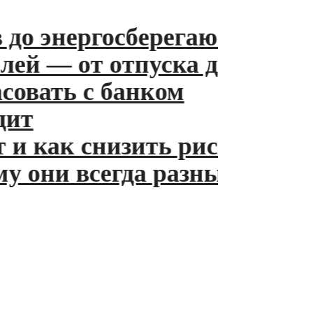
до энергосберегающих ламп
й — от отпуска до пенсии
вать с банком
т
 как снизить риски
они всегда разные