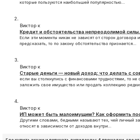
которые пользуются наибольшей популярностью…
Виктор к
Кредит и обстоятельства непреодолимой силы.
Если эти моменты никак не зависят от сторон договора 
предсказать, то по закону обстоятельство признается…
Виктор к
Старые деньги — новый доход: что делать с с
если вы столкнулись с финансовыми трудностями, то не 
заложить свое имущество или продать коллекцию редк
Виктор к
ИП может быть малоимущим? Как оформить по
Другими словами, бедными называют тех, чей личный з
относят в зависимости от доходов внутри…
Где купить акции и получать дивиденды: 4 площадки, где эт