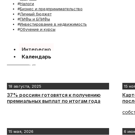
Налоги
Бизнес и предпринимательство
Личный бюджет
ПИФы и БПИФы
Инвестирование в недвижимость
Обучение и курсы
Интересно
Календарь
18 августа, 2025
15 но
37% россиян готовятся к получению
Карт
премиальных выплат по итогам года
посл
15 мая, 2026
6 июн