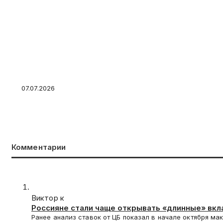
Как работает накопительный счёт и как на н
«замораживая» деньги?
07.07.2026
Комментарии
Виктор к
Россияне стали чаще открывать «длинные» вк
Ранее анализ ставок от ЦБ показал в начале октября ма