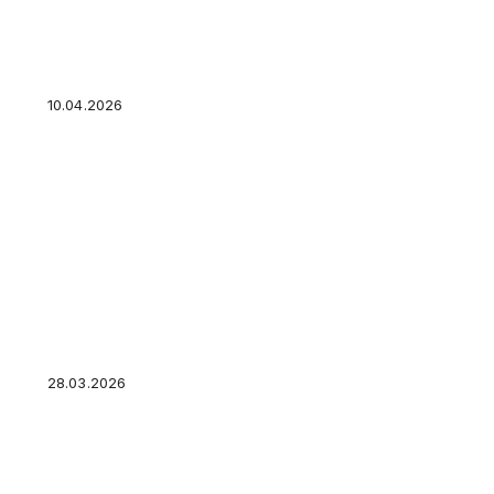
Как купить ПИФ: где, через кого и сколько с
10.04.2026
Как узнать налоговый вычет: статус, сумма и
налоговую
28.03.2026