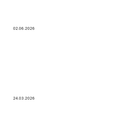
Налог на прибыль 5%, взносы 15% и вычет 15
работают по новым правилам в 2026 году
02.06.2026
Акции на российском рынке: какие бумаги вы
дивидендов
24.03.2026