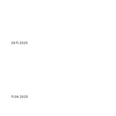
Специалисты составили рейтинг наиболее у
жилищной сфере
29.11.2025
Банкиры рассказали о популярных у россиян
11.09.2025