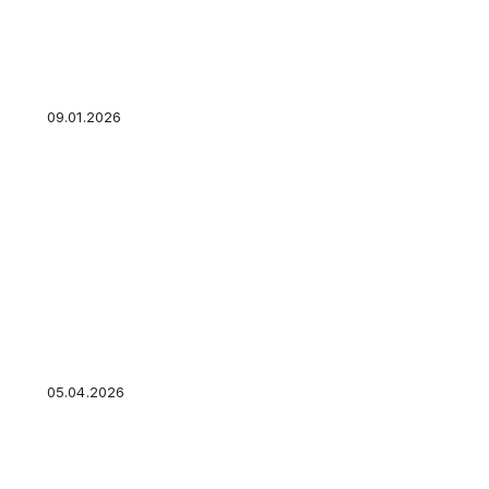
Кредит и обстоятельства непреодолимой си
09.01.2026
Нужно ли сдавать нулевую отчетность ИП: о
новичков
05.04.2026