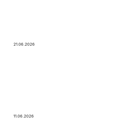
Сдать, оставить или доверить: как управлят
без потерь
21.06.2026
Почему списывают деньги после звонка с «о
защититься от мошенников
11.06.2026