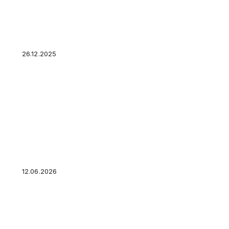
Аферисты запустили двухэтапную схему для 
госсервисах
26.12.2025
Много долгов, платить нечем: законные спос
реструктуризировать задолженность
12.06.2026