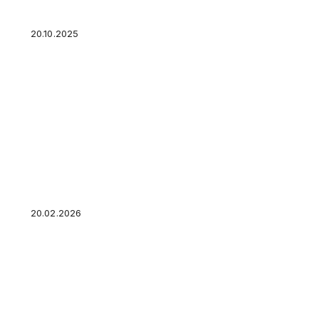
Заемщики в течение 3 дней не будут платит
20.10.2025
Поддельные сайты госуслуг: как отличить ф
и куда обращаться — как распознать поддел
20.02.2026