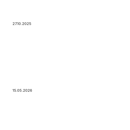
Как оформляется право собственности на кв
вторичке?
27.10.2025
Цена купонных облигаций: почему она меняет
получаете номинал
15.05.2026