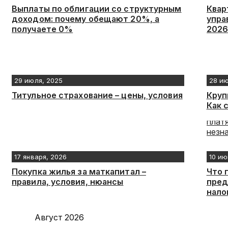
Выплаты по облигации со структурным
Квар
доходом: почему обещают 20%, а
упра
получаете 0%
2026
эксп
29 июля, 2025
28 ию
Титульное страхование – цены, условия
Круп
Как 
17 января, 2026
10 ию
Покупка жилья за маткапитал –
Что 
правила, условия, нюансы
пред
нало
Август 2026