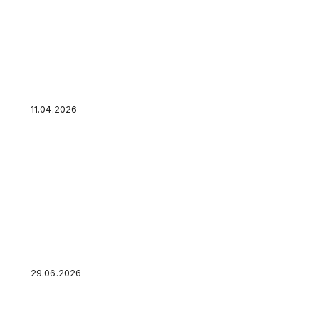
Какие кредиты дают физическим лицам: от 
что подойдет именно вам
11.04.2026
Льготная ипотека для учителей: чего ждать в
работает
29.06.2026