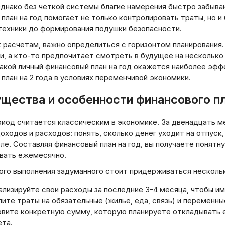
Однако без четкой системы благие намерения быстро забыв
план на год помогает не только контролировать траты, но 
 техники до формирования подушки безопасности.
к расчетам, важно определиться с горизонтом планирования
, а кто-то предпочитает смотреть в будущее на несколько 
акой личный финансовый план на год окажется наиболее эфф
план на 2 года в условиях переменчивой экономики.
щества и особенности финансового пл
риод считается классическим в экономике. За двенадцать 
оходов и расходов: понять, сколько денег уходит на отпуск
ле. Составляя финансовый план на год, вы получаете понят
вать ежемесячно.
ого выполнения задуманного стоит придерживаться нескольк
лизируйте свои расходы за последние 3-4 месяца, чтобы им
ите траты на обязательные (жилье, еда, связь) и переменные
овите конкретную сумму, которую планируете откладывать 
та.