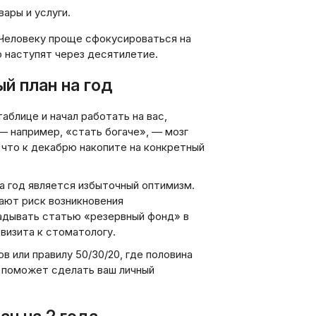
ары и услуги.
 Человеку проще сфокусироваться на
о наступят через десятилетие.
й план на год
аблице и начал работать на вас,
— например, «стать богаче», — мозг
 что к декабрю накопите на конкретный
на год является избыточный оптимизм.
ают риск возникновения
адывать статью «резервный фонд» в
визита к стоматологу.
 или правилу 50/30/20, где половина
о поможет сделать ваш личный