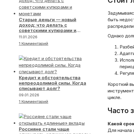
Стоит л
Задумываясь
Старые деньги — новый
быть недост
доход: что делать с
распредели
советскими купюрами и
монетами
Однако дол
11.01.2026
1 Комментарий
Разбе
Адапти
Исполь
перио
Регуля
Кредит и обстоятельства
непреодолимой силы. Когда
Короткий вы
списывают долг?
инструмент
09.01.2026
цикле.
1 Комментарий
Часто 
Какой сро
Россияне стали чаще
Для начала 