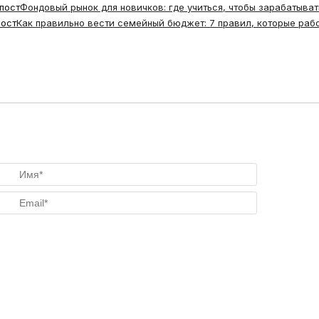
пост
Фондовый рынок для новичков: где учиться, чтобы зарабатывать
ост
Как правильно вести семейный бюджет: 7 правил, которые раб
Имя*
Email*