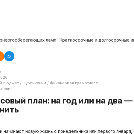
ргосберегающих ламп
Краткосрочные и долгосрочные инвест
р
2026
й бюджет
/
Публикации
/
Финансовая грамотность
 чтения
нить
 начинают новую жизнь с понедельника или первого января,