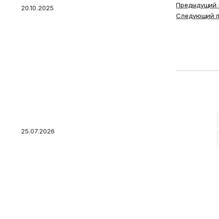
Предыдущий 
20.10.2025
Следующий п
Сезонные расходы: как
спланировать крупные
траты на налоги,
страховки и школу без
стресса для кошелька
25.07.2026
ИП может быть
малоимущим? Как
оформить пособия?