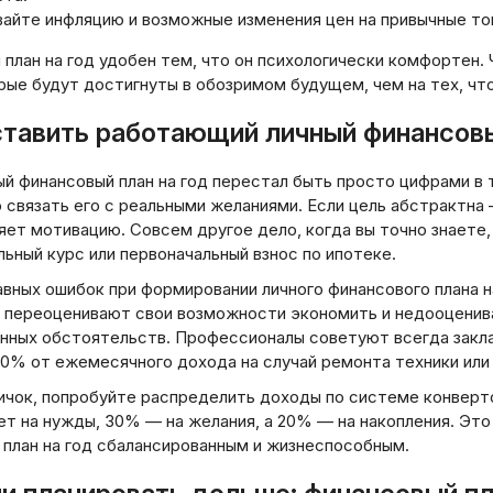
айте инфляцию и возможные изменения цен на привычные тов
ти:
план на год удобен тем, что он психологически комфортен.
рые будут достигнуты в обозримом будущем, чем на тех, чт
ставить работающий личный финансовы
б
Вс
2
й финансовый план на год перестал быть просто цифрами в т
связать его с реальными желаниями. Если цель абстрактна 
9
ет мотивацию. Совсем другое дело, когда вы точно знаете,
16
ьный курс или первоначальный взнос по ипотеке.
23
авных ошибок при формировании личного финансового плана 
30
 переоценивают свои возможности экономить и недооценив
нных обстоятельств. Профессионалы советуют всегда закл
0% от ежемесячного дохода на случай ремонта техники или 
ичок, попробуйте распределить доходы по системе конвертов
ет на нужды, 30% — на желания, а 20% — на накопления. Эт
 план на год сбалансированным и жизнеспособным.