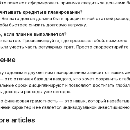
 Это поможет сформировать привычку следить за деньгами б
учитывать кредиты в планировании?
. Выплата долгов должна быть приоритетной статьей расход
обы быстрее снизить долговую нагрузку.
, если план не выполняется?
 начатое. Проанализируйте, где произошел сбой: возможно,
абыли учесть часть регулярных трат. Просто скорректируйт
ение
у годовым и двухлетним планированием зависит от ваших ам
 — это отличная база для каждого, кто хочет сохранить стаб
ельные сроки дисциплинируют и позволяют достигать глобал
ь доходы и расходы уже сегодня.
то финансовая грамотность — это навык, который нарабатыв
нный характер и не является индивидуальной инвестиционн
re articles