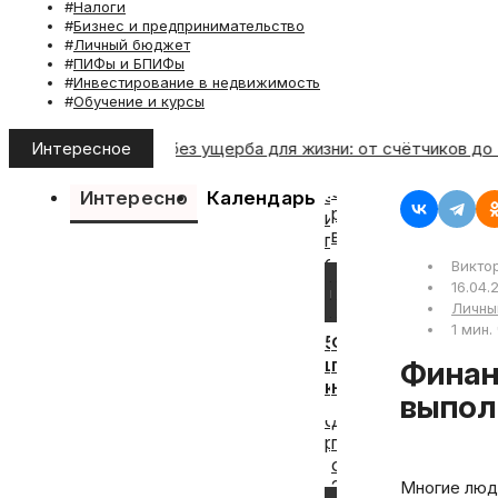
Налоги
Бизнес и предпринимательство
Личный бюджет
ПИФы и БПИФы
Инвестирование в недвижимость
Обучение и курсы
альные платежи без ущерба для жизни: от счётчиков до эне
Интересное
Интересно
Календарь
Викто
24
16
16.04.
мая,
апреля,
Личны
2026
2026
1 мин.
5
Финансовый
шагов,
план:
Финансовый план: на год или на два — какой срок реальнее
как
на
выпол
вступить
год
в
или
наследство
на
без
два
Многие люди