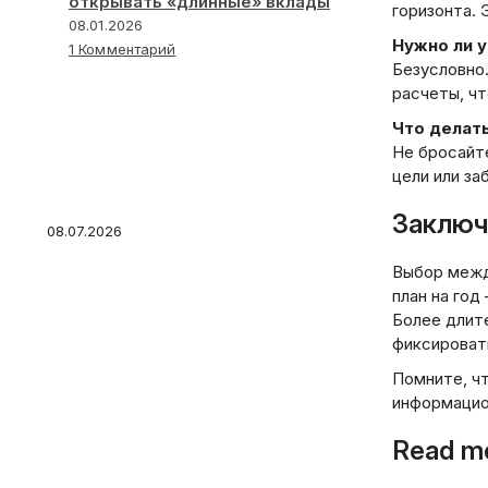
открывать «длинные» вклады
горизонта.
08.01.2026
Нужно ли 
1 Комментарий
Безусловно
расчеты, чт
Что делать
Почему умные деньги
Не бросайте
уходят в золото: прогноз
цели или з
на 5 лет
Заключ
08.07.2026
Выбор межд
план на год
Более длит
фиксироват
Помните, ч
Аферисты стали
информацио
использовать для звонков
заграничные клоны
Read mo
российских номеров