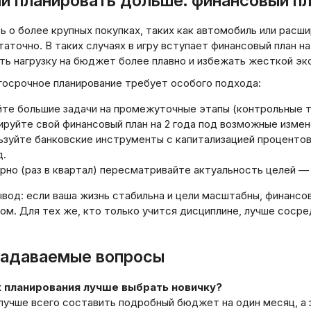
и планировать дольше: финансовый пл
 о более крупных покупках, таких как автомобиль или расш
аточно. В таких случаях в игру вступает финансовый план на
ть нагрузку на бюджет более плавно и избежать жесткой эк
госрочное планирование требует особого подхода:
йте большие задачи на промежуточные этапы (контрольные т
руйте свой финансовый план на 2 года под возможные измен
зуйте банковские инструменты с капитализацией процентов,
д.
рно (раз в квартал) пересматривайте актуальность целей —
вод: если ваша жизнь стабильна и цели масштабны, финансов
ом. Для тех же, кто только учится дисциплине, лучше соср
задаваемые вопросы
к планирования лучше выбрать новичку?
лучше всего составить подробный бюджет на один месяц, а 