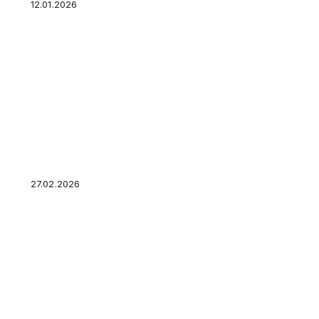
12.01.2026
Квартира для инвестиций:
на что смотреть, чтобы не
купить убыток вместо
пассивного дохода
27.02.2026
Под залог какой
недвижимости можно
взять кредит: квартира,
дом, ипотечное жилье —