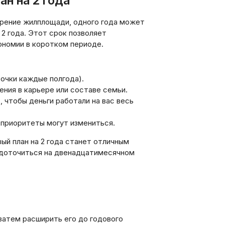
ан на 2 года
ирение жилплощади, одного года может
 2 года. Этот срок позволяет
ономии в коротком периоде.
очки каждые полгода).
ения в карьере или составе семьи.
 чтобы деньги работали на вас весь
 приоритеты могут измениться.
ый план на 2 года станет отличным
едоточиться на двенадцатимесячном
затем расширить его до годового