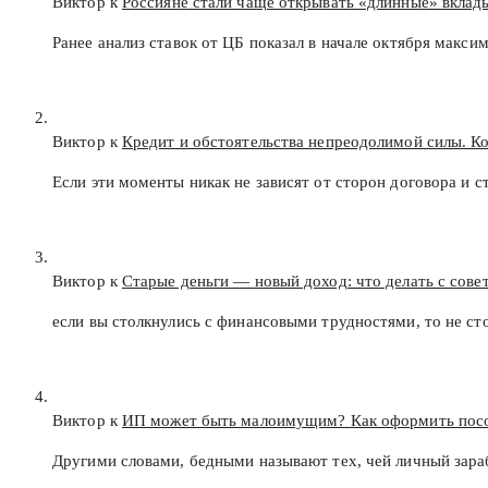
Виктор к
Россияне стали чаще открывать «длинные» вклад
Ранее анализ ставок от ЦБ показал в начале октября макс
Виктор к
Кредит и обстоятельства непреодолимой силы. К
Если эти моменты никак не зависят от сторон договора и с
Виктор к
Старые деньги — новый доход: что делать с сов
если вы столкнулись с финансовыми трудностями, то не с
Виктор к
ИП может быть малоимущим? Как оформить пос
Другими словами, бедными называют тех, чей личный зар