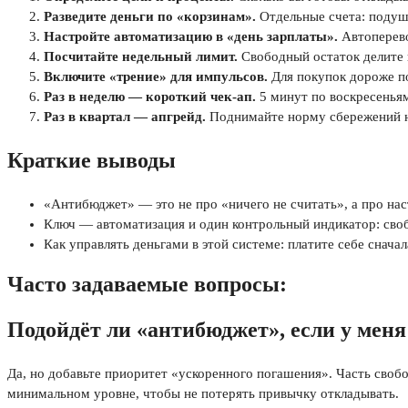
Разведите деньги по «корзинам».
Отдельные счета: подушк
Настройте автоматизацию в «день зарплаты».
Автоперево
Посчитайте недельный лимит.
Свободный остаток делите н
Включите «трение» для импульсов.
Для покупок дороже по
Раз в неделю — короткий чек‑ап.
5 минут по воскресеньям
Раз в квартал — апгрейд.
Поднимайте норму сбережений на
Краткие выводы
«Антибюджет» — это не про «ничего не считать», а про на
Ключ — автоматизация и один контрольный индикатор: сво
Как управлять деньгами в этой системе: платите себе снача
Часто задаваемые вопросы:
Подойдёт ли «антибюджет», если у меня
Да, но добавьте приоритет «ускоренного погашения». Часть своб
минимальном уровне, чтобы не потерять привычку откладывать.