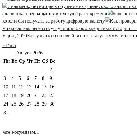
аналитика превращается в пустую трату времени
хотели бы получать за работу цифровую валюту
микрозаймы: через госуслуги или бюро кредитных историй — 
марта, 2026
Как узнать налоговый вычет: статус, сумма и оста
« Июл
Август 2026
Пн
Вт
Ср
Чт
Пт
Сб
Вс
1
2
3
4
5
6
7
8
9
10
11
12
13
14
15
16
17
18
19
20
21
22
23
24
25
26
27
28
29
30
31
Что обсуждаем…