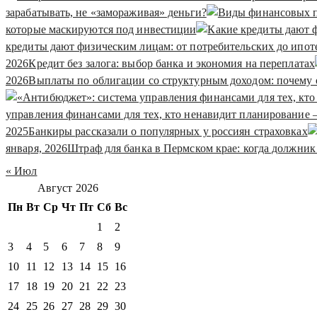
зарабатывать, не «замораживая» деньги?
которые маскируются под инвестиции
кредиты дают физическим лицам: от потребительских до ипот
2026
Кредит без залога: выбор банка и экономия на переплатах
2026
Выплаты по облигации со структурным доходом: почему 
управления финансами для тех, кто ненавидит планирование 
2025
Банкиры рассказали о популярных у россиян страховках
января, 2026
Штраф для банка в Пермском крае: когда должни
« Июл
Август 2026
Пн
Вт
Ср
Чт
Пт
Сб
Вс
1
2
3
4
5
6
7
8
9
10
11
12
13
14
15
16
17
18
19
20
21
22
23
24
25
26
27
28
29
30