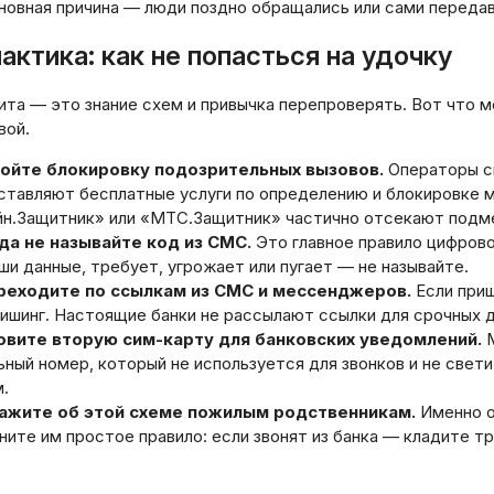
новная причина — люди поздно обращались или сами передав
ктика: как не попасться на удочку
та — это знание схем и привычка перепроверять. Вот что м
вой.
ойте блокировку подозрительных вызовов.
Операторы св
ставляют бесплатные услуги по определению и блокировке 
йн.Защитник» или «МТС.Защитник» частично отсекают подме
да не называйте код из СМС.
Это главное правило цифрово
ши данные, требует, угрожает или пугает — не называйте.
реходите по ссылкам из СМС и мессенджеров.
Если приш
ишинг. Настоящие банки не рассылают ссылки для срочных д
овите вторую сим-карту для банковских уведомлений.
М
ный номер, который не используется для звонков и не свети
.
ажите об этой схеме пожилым родственникам.
Именно о
ите им простое правило: если звонят из банка — кладите т