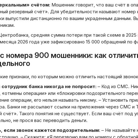
зеркальным» счётом:
Мошенник говорит, что ваш счёт в опа
сный резервный счёт». Для убедительности называют номер 
ки выпустили дистанционно по вашим украденным данным. В
никам.
ентробанка, средняя сумма потери при такой схеме в 2025 г
месяца 2026 года уже зафиксировано 15 000 обращений по ф
 с номера 900 мошенники: как отличит
дельного
кие признаки, по которым можно отличить настоящий звонок
сотрудник банка никогда не попросит:
– Код из СМС. Ник
, «отмены операции» или «блокировки подозрительного пер
ие операции, его нельзя называть никому. – Установить пр
. Банки не рассылают ссылки на приложения через СМС и Te
 счёт». Такого понятия не существует. Если ваш счёт под уг
ьно, не прося вас переводить деньги.
, если звонок кажется подозрительным:
– Не называйте 
страшно. – Скажите: «Я перезвоню вам по номеру с обратно