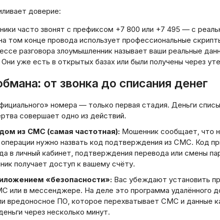
иливает доверие:
ики часто звонят с префиксом +7 800 или +7 495 — с реаль
 на том конце провода использует профессиональные скрипт
цессе разговора злоумышленник называет ваши реальные дан
 Они уже есть в открытых базах или были получены через уте
б
Вс
2
бмана: от звонка до списания денег
9
фициального» номера — только первая стадия. Деньги списы
16
ертва совершает одно из действий.
23
дом из СМС (самая частотная):
Мошенник сообщает, что н
30
 операции нужно назвать код подтверждения из СМС. Код пр
да в личный кабинет, подтверждения перевода или смены пар
ник получает доступ к вашему счёту.
риложением «безопасности»:
Вас убеждают установить пр
С или в мессенджере. На деле это программа удалённого до
или вредоносное ПО, которое перехватывает СМС и данные к
еньги через несколько минут.