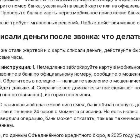
рите номер банка, указанный на вашей карте или на официал
– Проверьте баланс карты через мобильное приложение банка
а не требует мгновенных решений. Любые действия можно от
исали деньги после звонка: что делат
 же стали жертвой и с карты списали деньги, действуйте бы
рвые часы.
 инструкция:
1. Немедленно заблокируйте карту в мобильно
озвоните в банк по официальному номеру, сообщите о мошен
3. Обратитесь в полицию — напишите заявление о мошенниче
йдёт дальше. 4. Сохраните все доказательства: скриншот н
 оно сохранилось), историю переписки.
О национальной платежной системе», банк обязан вернуть де
ве в течение 24 часов с момента списания. Но есть нюанс: 
вердили операцию, банк может отказать, так как техническ
ением.
, по данным Объединённого кредитного бюро, в 2025 году у