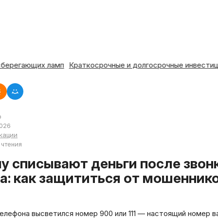
егающих ламп
Краткосрочные и долгосрочные инвестиции: чт
р
2026
кации
 чтения
а: как защититься от мошенник
елефона высветился номер 900 или 111 — настоящий номер ва