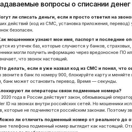
задаваемые вопросы о списании денег
Могут ли списать деньги, если я просто ответил на звоно
ших действий (код из СМС, установка приложения, перевод)
онок безопасен.
Как мошенники узнают мои имя, паспорт и последние о
тся из утечек баз, которые случаются у банков, страховых,
нники могли получить информацию через вредоносное ПО ил
значает, что звонок настоящий.
Что делать, если я уже назвал код из СМС и понял, что 
звоните в банк по номеру 900, блокируйте карту и меняйте 
и, банк может остановить перевод. Время — секунды.
 Блокируют ли операторы связи подменные номера?
 2020 года в России действует закон, обязывающий операто
ler ID на звонках внутри российских сетей. Но мошенники и
в, которые не подчиняются российским законам. Поэтому зв
Можно ли отличить подменный номер от реального до 
ане телефона подменный номер выглядит как настоящий. Отл