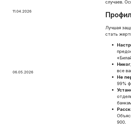
случаев. Ос
11.04.2026
Профила
Лучшая защи
стать жерт
Онлайн-касса для ИП:
Настр
нужна ли, какую выбрать и
предо
что будет, если работать
«Била
без нее
Никог
все ва
06.05.2026
Не пе
99% ф
Устан
отдель
банкам
Сезонные расходы: как
Расск
спланировать крупные
Объясн
траты на налоги,
900.
страховки и школу без