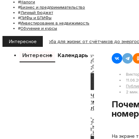
Налоги
Бизнес и предпринимательство
Личный бюджет
ПИФы и БПИФы
Инвестирование в недвижимость
Обучение и курсы
платежи без ущерба для жизни: от счётчиков до энергосбер
Интересное
Интересно
Календарь
Викто
17
17
11.06.
апреля,
июля,
Публи
2026
2026
2 мин.
Что
6
такое
месяцев,
Почему списывают деньги после звонка с «официального»
лот
0
номер
в
рублей
акциях:
на
сколько
юриста
акций
и
На экране т