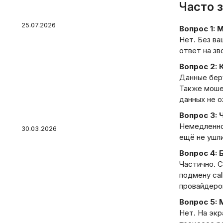
стресса для кошелька
Часто 
25.07.2026
Вопрос 1: 
Нет. Без ва
ответ на зв
Вопрос 2: 
Как работают ПИФы:
Данные беру
доходность, сделки и что
Также моше
реально происходит с
данных не о
вашими деньгами
Вопрос 3: 
Немедленно 
30.03.2026
ещё не ушл
Вопрос 4:
Частично. С
подмену cal
провайдеро
Ипотечные каникулы при
рождении ребенка – как
Вопрос 5: 
оформить?
Нет. На экр