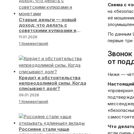
Схема с «
на «безопа
её мошенни
Старые деньги — новый
злоумышлен
доход: что делать с
советскими купюрами и
По данным Ц
монетами
11.01.2026
первые три 
1 Комментарий
Звонок
от под
Ниже — чёт
Кредит и обстоятельства
непреодолимой силы. Когда
Настоящий 
списывают долг?
«проверки»
09.01.2026
подтвержден
1 Комментарий
мессенджера
«безопасный
самостоятел
Что делать
Россияне стали чаще
если очень 