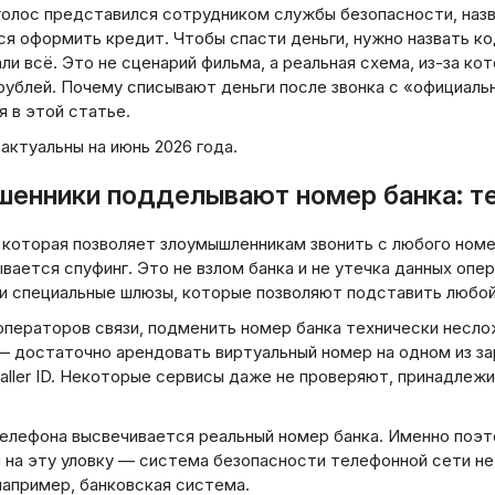
олос представился сотрудником службы безопасности, назвал
я оформить кредит. Чтобы спасти деньги, нужно назвать код
ли всё. Это не сценарий фильма, а реальная схема, из-за ко
рублей. Почему списывают деньги после звонка с «официаль
 в этой статье.
актуальны на июнь 2026 года.
шенники подделывают номер банка: т
, которая позволяет злоумышленникам звонить с любого ном
ывается спуфинг. Это не взлом банка и не утечка данных оп
 специальные шлюзы, которые позволяют подставить любой но
ператоров связи, подменить номер банка технически неслож
— достаточно арендовать виртуальный номер на одном из за
ller ID. Некоторые сервисы даже не проверяют, принадлежи
телефона высвечивается реальный номер банка. Именно поэ
на эту уловку — система безопасности телефонной сети не з
например, банковская система.