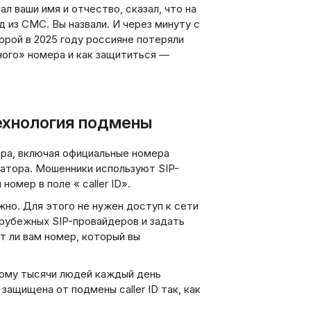
 ваши имя и отчество, сказал, что на
 из СМС. Вы назвали. И через минуту с
торой в 2025 году россияне потеряли
ного» номера и как защититься —
ехнология подмены
ера, включая официальные номера
ератора. Мошенники используют SIP-
мер в поле « caller ID».
но. Для этого не нужен доступ к сети
рубежных SIP-провайдеров и задать
т ли вам номер, который вы
тому тысячи людей каждый день
ащищена от подмены caller ID так, как