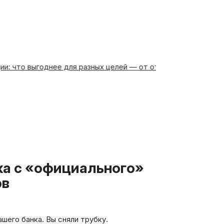
о выгоднее для разных целей — от отпуска до пенсии
Рефин
ов
шего банка. Вы сняли трубку.