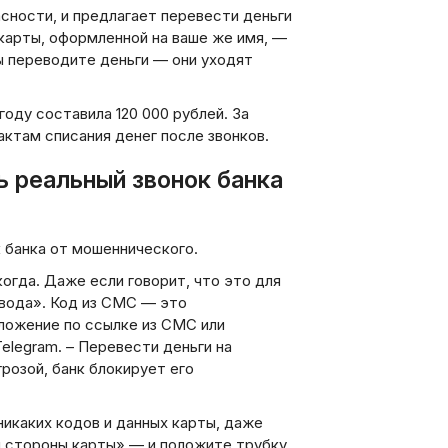
сности, и предлагает перевести деньги
карты, оформленной на ваше же имя, —
ы переводите деньги — они уходят
оду составила 120 000 рублей. За
актам списания денег после звонков.
ь реальный звонок банка
 банка от мошеннического.
огда. Даже если говорит, что это для
евода». Код из СМС — это
иложение по ссылке из СМС или
legram. – Перевести деньги на
розой, банк блокирует его
никаких кодов и данных карты, даже
й стороны карты» — и положите трубку.