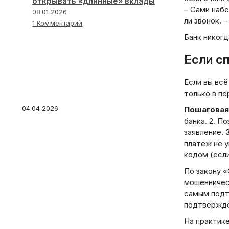
открывать «длинные» вклады
– Сами набе
08.01.2026
ли звонок. 
1 Комментарий
Банк никогд
Если сп
Какой кредит выбрать и
не переплатить: чек-лист
Если вы всё
для тех, кто идет в банк
только в пе
04.04.2026
Пошаговая
банка. 2. П
заявление. 
платёж не у
кодом (если
По закону «
Какие кредиты дают
мошенничест
физическим лицам: от
самым подт
потребительских до
подтвержд
ипотеки — что подойдет
На практике
именно вам