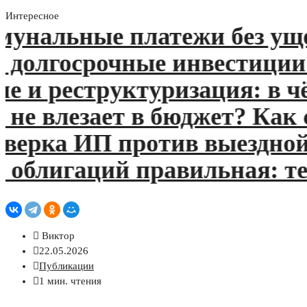
Интересное
нальные платежи без ущерб
олгосрочные инвестиции: чт
 реструктуризация: в чём 
 влезает в бюджет? Как сп
рка ИП против выездной: ч
облигаций правильная: тек
Виктор
22.05.2026
Публикации
1 мин. чтения