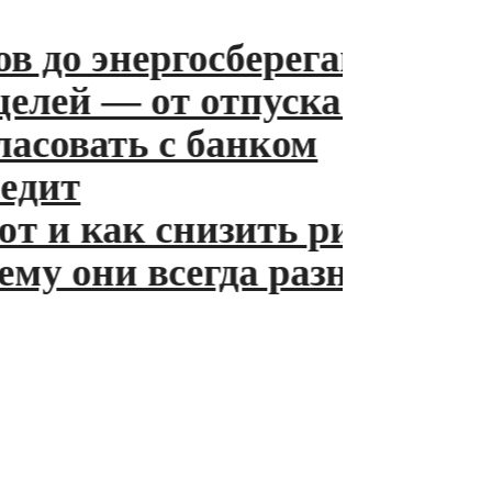
 до энергосберегающих лам
ей — от отпуска до пенсии
совать с банком
ит
 и как снизить риски
у они всегда разные