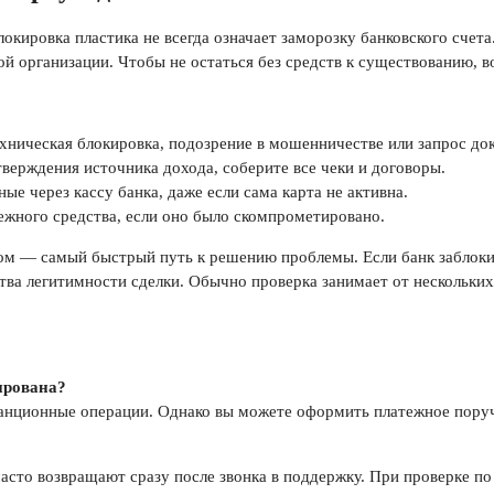
локировка пластика не всегда означает заморозку банковского счет
й организации. Чтобы не остаться без средств к существованию, 
ническая блокировка, подозрение в мошенничестве или запрос до
верждения источника дохода, соберите все чеки и договоры.
е через кассу банка, даже если сама карта не активна.
ежного средства, если оно было скомпрометировано.
м — самый быстрый путь к решению проблемы. Если банк заблокир
тва легитимности сделки. Обычно проверка занимает от нескольких
кирована?
танционные операции. Однако вы можете оформить платежное поруч
асто возвращают сразу после звонка в поддержку. При проверке по