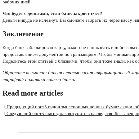
рабочих дней.
Что будет с деньгами, если банк закроет счет?
Деньги никуда не исчезнут. Вы сможете забрать их через кассу ил
Заключение
Когда банк заблокировал карту, важно не паниковать и действов
предоставлением документов по транзакциям. Чтобы минимизирова
Поделитесь этой статьей с близкими, чтобы они тоже знали, как 
Обратите внимание: данная статья носит информационный хара
тарифной политики вашего банка.
Read more articles
Предыдущий пост
5 видов эмиссионных ценных бумаг: акции, об
Следующий пост
5 шагов, как вступить в наследство без завеща