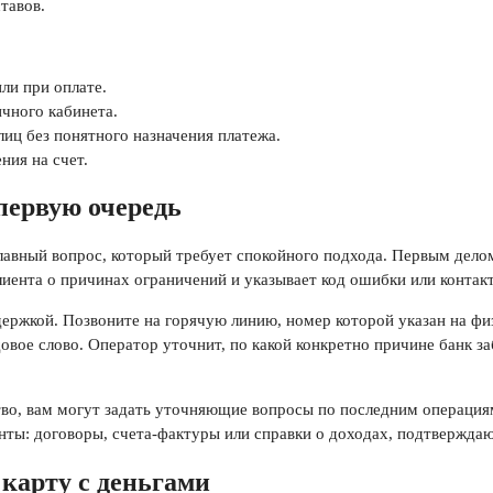
тавов.
ли при оплате.
чного кабинета.
иц без понятного назначения платежа.
ния на счет.
 первую очередь
 главный вопрос, который требует спокойного подхода. Первым де
иента о причинах ограничений и указывает код ошибки или контак
держкой. Позвоните на горячую линию, номер которой указан на ф
овое слово. Оператор уточнит, по какой конкретно причине банк за
тво, вам могут задать уточняющие вопросы по последним операциям
енты: договоры, счета-фактуры или справки о доходах, подтвержда
 карту с деньгами