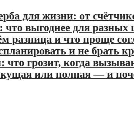
а для жизни: от счётчиков
о выгоднее для разных цел
разница и что проще согла
ланировать и не брать кред
то грозит, когда вызывают
ущая или полная — и почем