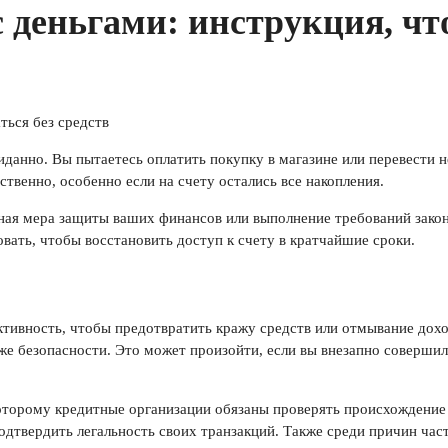
 деньгами: инструкция, что
жиданно. Вы пытаетесь оплатить покупку в магазине или перевести
твенно, особенно если на счету остались все накопления.
ная мера защиты ваших финансов или выполнение требований законо
овать, чтобы восстановить доступ к счету в кратчайшие сроки.
тивность, чтобы предотвратить кражу средств или отмывание дохо
же безопасности. Это может произойти, если вы внезапно соверши
оторому кредитные организации обязаны проверять происхождение к
подтвердить легальность своих транзакций. Также среди причин ча