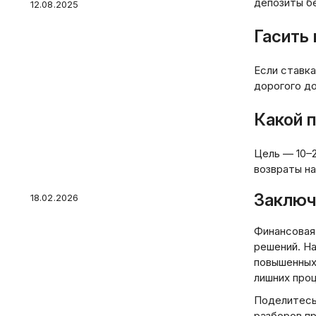
депозиты б
12.08.2025
Гасить
Если ставк
дорогого до
Налог на вклады 2026: с
Какой 
какой суммы и какой
процент платит новичок?
Какой банковский вклад
Цель — 10–2
выбрать
возвраты на
Заключ
18.02.2026
Финансовая
решений. На
повышенных
Кредит без залога: выбор
лишних про
банка и экономия на
переплатах
Поделитесь
разборов п