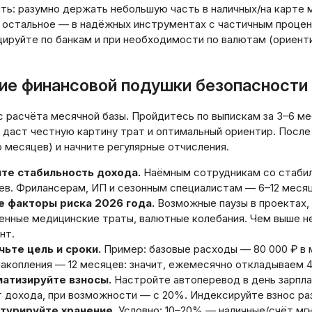
ть: разумно держать небольшую часть в наличных/на карте 
а остальное — в надёжных инструментах с частичным проце
ируйте по банкам и при необходимости по валютам (ориент
ие финансовой подушки безопасности
б
Вс
2
 расчёта месячной базы. Пройдитесь по выпискам за 3–6 ме
 даст честную картину трат и оптимальный ориентир. После
9
 месяцев) и начните регулярные отчисления.
16
23
те стабильность дохода.
Наёмным сотрудникам со стабил
ев. Фрилансерам, ИП и сезонным специалистам — 6–12 месяц
30
е факторы риска 2026 года.
Возможные паузы в проектах, 
енные медицинские траты, валютные колебания. Чем выше н
нт.
чьте цель и сроки.
Пример: базовые расходы — 80 000 ₽ в 
акопления — 12 месяцев: значит, ежемесячно откладываем 40 
атизируйте взносы.
Настройте автоперевод в день зарплат
 дохода, при возможности — с 20%. Индексируйте взнос раз
турируйте хранение.
Условно: 10–20% — наличные/счёт мг