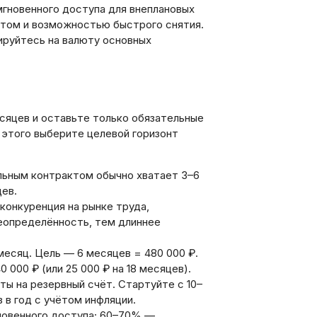
мгновенного доступа для внеплановых
нтом и возможностью быстрого снятия.
ируйтесь на валюту основных
сяцев и оставьте только обязательные
 этого выберите целевой горизонт
ьным контрактом обычно хватает 3–6
ев.
конкуренция на рынке труда,
еопределённость, тем длиннее
месяц. Цель — 6 месяцев = 480 000 ₽.
000 ₽ (или 25 000 ₽ на 18 месяцев).
ы на резервный счёт. Стартуйте с 10–
 в год с учётом инфляции.
новенного доступа; 60–70% —