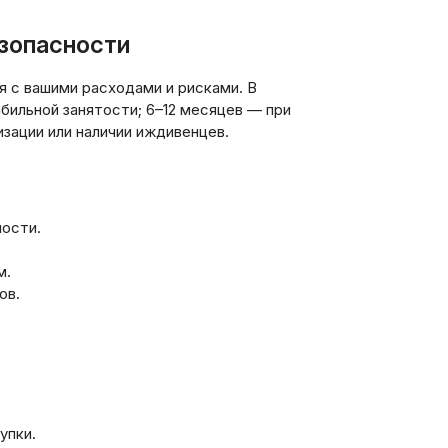
зопасности
ая с вашими расходами и рисками. В
бильной занятости; 6–12 месяцев — при
изации или наличии иждивенцев.
ности.
м.
ов.
упки.