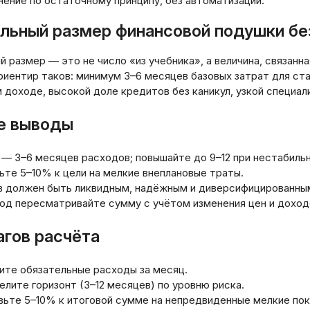
ение по остаточному принципу, без автоматизации.
льный размер финансовой подушки бе
 размер — это не число «из учебника», а величина, связанн
риентир таков: минимум 3–6 месяцев базовых затрат для ста
доходе, высокой доле кредитов без каникул, узкой специал
е выводы
 — 3–6 месяцев расходов; повышайте до 9–12 при нестабиль
те 5–10% к цели на мелкие внеплановые траты.
в должен быть ликвидным, надёжным и диверсифицированны
год пересматривайте сумму с учётом изменения цен и доход
агов расчёта
ите обязательные расходы за месяц.
лите горизонт (3–12 месяцев) по уровню риска.
вьте 5–10% к итоговой сумме на непредвиденные мелкие пок