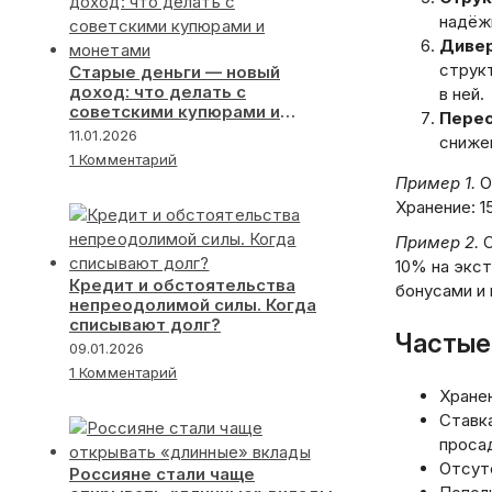
надёж
Дивер
структ
Старые деньги — новый
доход: что делать с
в ней.
советскими купюрами и
Перес
монетами
11.01.2026
сниже
1 Комментарий
Пример 1.
О
Хранение: 
Пример 2.
С
10% на экст
Кредит и обстоятельства
бонусами и
непреодолимой силы. Когда
списывают долг?
Частые
09.01.2026
1 Комментарий
Хранен
Ставк
просад
Отсутс
Россияне стали чаще