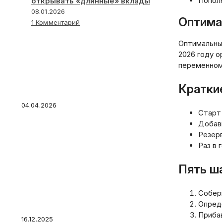
Пополн
открывать «длинные» вклады
08.01.2026
Оптима
1 Комментарий
Оптимальный
2026 году о
Какой кредит выбрать и
переменном 
не переплатить: чек-лист
для тех, кто идет в банк
Кратки
04.04.2026
Старт
Добавь
Резер
Раз в 
Пять ш
Должник попытался
утаить авто от приставов
Собер
в автосервисе
Опреде
Приба
16.12.2025