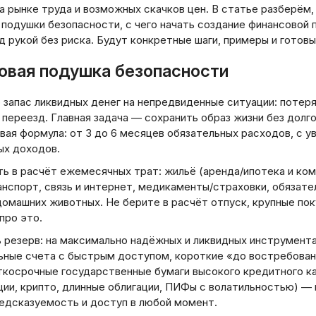
а рынке труда и возможных скачков цен. В статье разберём
 подушки безопасности, с чего начать создание финансовой
 рукой без риска. Будут конкретные шаги, примеры и готовы
овая подушка безопасности
али
 запас ликвидных денег на непредвиденные ситуации: потеря
переезд. Главная задача — сохранить образ жизни без долго
вая формула: от 3 до 6 месяцев обязательных расходов, с у
ых доходов.
ть в расчёт ежемесячных трат: жильё (аренда/ипотека и ко
анспорт, связь и интернет, медикаменты/страховки, обязат
домашних животных. Не берите в расчёт отпуск, крупные по
про это.
 резерв: на максимально надёжных и ликвидных инструмента
ьные счета с быстрым доступом, короткие «до востребова
аткосрочные государственные бумаги высокого кредитного к
ции, крипто, длинные облигации, ПИФы с волатильностью) —
редсказуемость и доступ в любой момент.