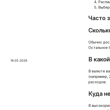
Распи
Выбер
Часто 
Скольк
7 факторов, от которых
зависит величина
Обычно дост
купонных выплат по
Остальное 
облигации
В како
16.05.2026
В валюте ва
(например,
расходов.
Специалисты замерили
Куда н
цифровые познания
россиян
В высокорис