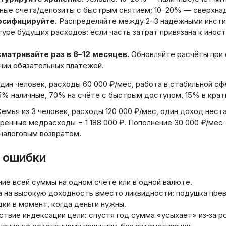
ные счета/депозиты с быстрым снятием; 10–20% — сверхна
сифицируйте.
Распределяйте между 2–3 надёжными инсти
уре будущих расходов: если часть затрат привязана к инос
матривайте раз в 6–12 месяцев.
Обновляйте расчёты при 
нии обязательных платежей.
дин человек, расходы 60 000 ₽/мес, работа в стабильной сфе
15% наличные, 70% на счёте с быстрым доступом, 15% в кра
емья из 3 человек, расходы 120 000 ₽/мес, один доход неста
ренные медрасходы = 1 188 000 ₽. Пополнение 30 000 ₽/мес
 налоговым возвратом.
 ошибки
ие всей суммы на одном счёте или в одной валюте.
а на высокую доходность вместо ликвидности: подушка пре
ки в момент, когда деньги нужны.
твие индексации цели: спустя год сумма «усыхает» из‑за р