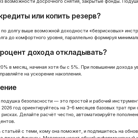
ез возможности досрочного снятия, закрытые фонды. Подушк
 кредиты или копить резерв?
а по долгу выше возможной доходности «безрисковых» инст
лга до комфортного уровня, параллельно формируя минималь
процент дохода откладывать?
0% в месяц, начиная хотя бы с 5%. При повышении дохода ув
правляйте на ускорение накопления.
ение
 подушка безопасности — это простой и рабочий инструмент
 2026 год ориентируйтесь на 3–6 месяцев базовых трат при 
 рисках. Делайте расчёт честно, автоматизируйте пополнен
центов.
 статьёй с теми, кому она поможет, и подпишитесь на обно
ро личные финансы. Материал носит общий информационный х