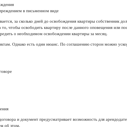
еждения
преждением в письменном виде
вается, за сколько дней до освобождения квартиры собственник до
на то, чтобы освободить квартиру после данного оповещения или по
предить о необходимом освобождении квартиры за месяц.
нктам. Однако есть один нюанс. По соглашению сторон можно ускор
говоре
шения
договора и документ предусматривает возможность для арендодате
м об этом.