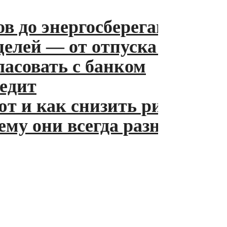
 до энергосберегающих лам
ей — от отпуска до пенсии
совать с банком
ит
и как снизить риски
 они всегда разные