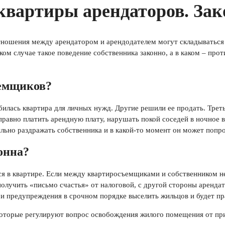
квартиры арендаторов. Зак
ношения между арендатором и арендодателем могут складываться 
ком случае такое поведение собственника законно, а в каком – прот
ъемщиков?
лась квартира для личных нужд. Другие решили ее продать. Треть
правно платить арендную плату, нарушать покой соседей в ночное 
ильно раздражать собственника и в какой-то момент он может попро
онна?
ятся в квартире. Если между квартиросъемщиками и собственником 
 получить «письмо счастья» от налоговой, с другой стороны аренда
 и предупреждения в срочном порядке выселить жильцов и будет пр
, которые регулируют вопрос освобождения жилого помещения от пр