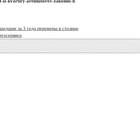
-iz-kvartiry-arendatorov-zakonno-li
едшие за 3 года перемены в столице
втосервисе