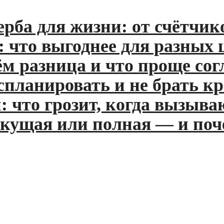
а для жизни: от счётчиков
о выгоднее для разных цел
разница и что проще согла
ланировать и не брать кред
то грозит, когда вызывают 
ущая или полная — и почему