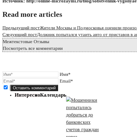
Источник: http://online-microzaymi.ru/blog/sobstvennik-vygonyaet
Read more articles
Предыдущий пост
Жители Москвы и Подмосковья оценили произош
Следующий пост
Должник попытался утаить авто от приставов в а
Межтекстовые Отзывы
Посмотреть все комментарии
Имя*
Email*
Интересно
Календарь