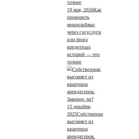
19 мая, 2026
Как
проверить
микрозаймы:
через госуслуги
или бюро
кредитных
историй — что
точнее
15 декабря,
2025
Собственник
выгоняет из
квартиры
арендаторов.