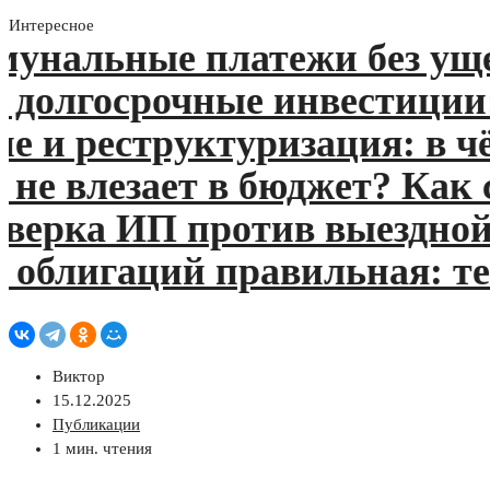
Интересное
нальные платежи без ущерб
лгосрочные инвестиции: чт
 реструктуризация: в чём 
 влезает в бюджет? Как сп
рка ИП против выездной: ч
облигаций правильная: тек
Виктор
15.12.2025
Публикации
1 мин. чтения