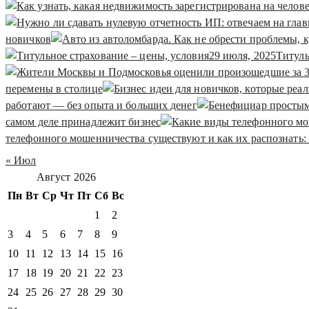
новичков
29 июля, 2025
Титуль
перемены в столице
работают — без опыта и больших денег
самом деле принадлежит бизнес
телефонного мошенничества существуют и как их распознать:
« Июл
Август 2026
Пн
Вт
Ср
Чт
Пт
Сб
Вс
1
2
3
4
5
6
7
8
9
10
11
12
13
14
15
16
17
18
19
20
21
22
23
24
25
26
27
28
29
30