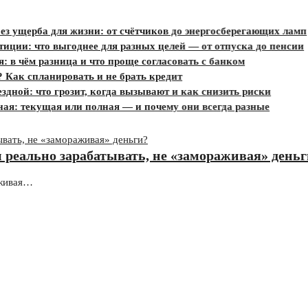
ерба для жизни: от счётчиков до энергосберегающих ламп
 что выгоднее для разных целей — от отпуска до пенсии
ём разница и что проще согласовать с банком
 спланировать и не брать кредит
 что грозит, когда вызывают и как снизить риски
текущая или полная — и почему они всегда разные
 реально зарабатывать, не «замораживая» день
аживая…