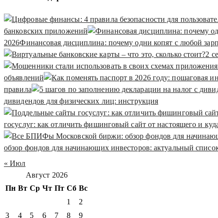
банковских приложений
2026
Финансовая дисциплина: почему одни копят с любой зарп
2 с
объявлений
правила
дивидендов для физических лиц: инструкция
госуслуг: как отличить фишинговый сайт от настоящего и куд
обзор фондов для начинающих инвесторов: актуальный список
« Июл
Август 2026
Пн
Вт
Ср
Чт
Пт
Сб
Вс
1
2
3
4
5
6
7
8
9