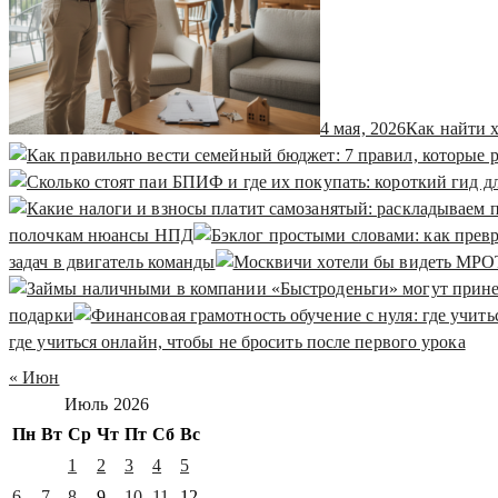
4 мая, 2026
Как найти 
полочкам нюансы НПД
задач в двигатель команды
подарки
где учиться онлайн, чтобы не бросить после первого урока
« Июн
Июль 2026
Пн
Вт
Ср
Чт
Пт
Сб
Вс
1
2
3
4
5
6
7
8
9
10
11
12