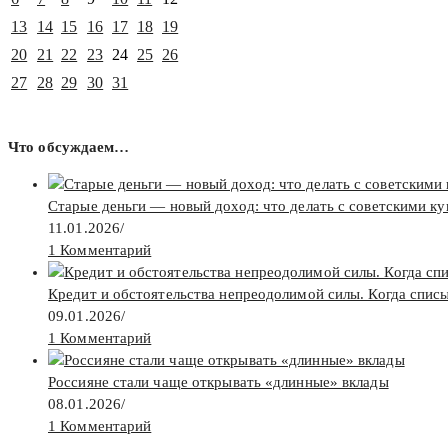
13
14
15
16
17
18
19
20
21
22
23
24
25
26
27
28
29
30
31
Что обсуждаем…
Старые деньги — новый доход: что делать с советскими к
11.01.2026
/
1 Комментарий
Кредит и обстоятельства непреодолимой силы. Когда спис
09.01.2026
/
1 Комментарий
Россияне стали чаще открывать «длинные» вклады
08.01.2026
/
1 Комментарий