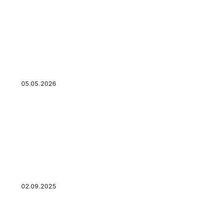
Переплата по кредиту: из чего складывается 
минимальной переплатой
05.05.2026
Виртуальные банковские карты – что это, ск
02.09.2025