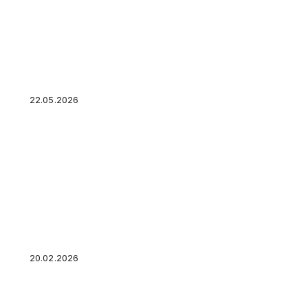
Банк заблокировал карту с деньгами: инстру
средств
22.05.2026
Поддельные сайты госуслуг: как отличить ф
настоящего и куда обращаться — как распоз
20.02.2026