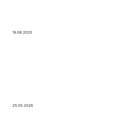
Москвичи хотели бы видеть МРОТ на уровне 4
19.08.2025
Криптовалюта для чайников: как не потерять
с нуля. Подробный гайд
25.05.2026