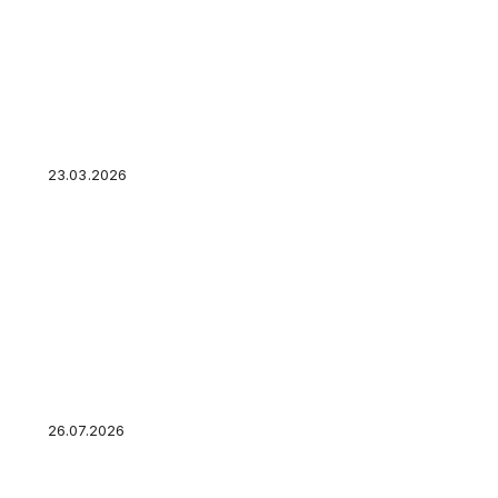
Бухгалтерия для ИП: с чего начать, что обяза
запутаться в отчетах
23.03.2026
Какая доходность облигаций правильная: те
они всегда разные
26.07.2026