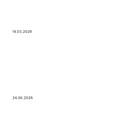
Как вернуть НДФЛ: как вернуть 13% НДФЛ ч
инструкция для тех, кто платил налоги
14.03.2026
Как открыть бизнес без вложений и стартово
на первом месяце?
24.06.2026