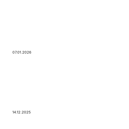
Покупка квартиры в Дубае: как не потерять 
жильё
07.01.2026
Россияне поддержали сокращенную пятницу
14.12.2025