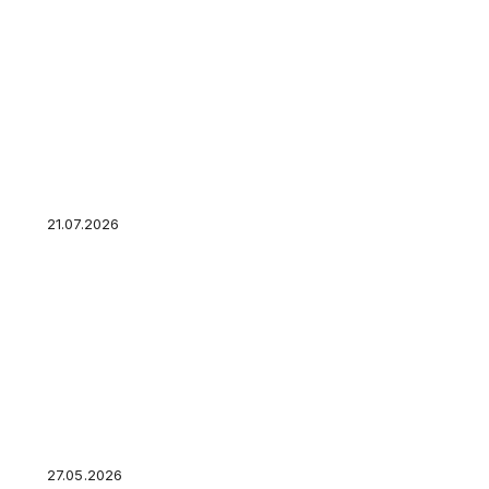
Правило 72: как узнать, через сколько лет в
открывая калькулятор
21.07.2026
3 главных ограничения для открытия ИП посл
знать
27.05.2026