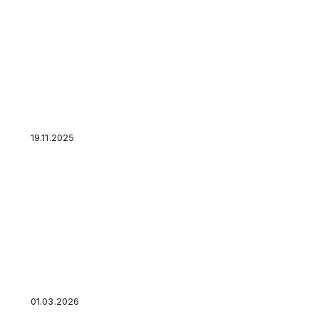
Мошенники попытались добраться до банков
мобильных операторов
19.11.2025
Обязательное страхование: что входит, кто 
отказаться — виды обязательного страхова
01.03.2026