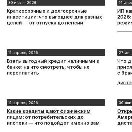
30 июля, 2026
14 апр
Краткосрочные и долгосрочные
ИП ка
инвестиции: что выгоднее для разных
2026:
целей — от отпуска до пенсии
режи
11 апреля, 2026
27 авг
Взять выгодный кредит наличными в
Что д
банке: на что смотреть, чтобы не
присл
переплатить
с бра
11 апреля, 2026
30 янв
Какие кредиты дают физическим
Откры
лицам: от потребительских до
Амери
ипотеки — что подойдет именно вам
дист