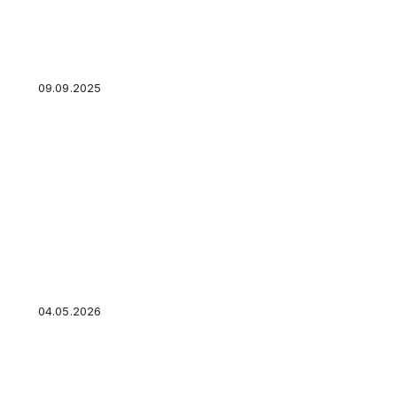
Ключевая ставка по годам. Почему ЦБ меня
09.09.2025
Как найти хороших арендаторов на любую н
собственника
04.05.2026