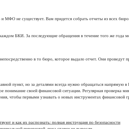
и МФО не существует. Вам придется собрать отчеты из всех бюро,
 каждом БКИ. За последующие обращения в течение того же года м
непосредственно в то бюро, которое выдало отчет. Они проведут п
равной пункт, но за деталями всегда нужно обращаться напрямую в
ое понимание своей финансовой ситуации. Регулярная проверка ми
ия, чтобы первыми узнавать о новых инструментах финансовой гр
уют и как их распознать: полная инструкция по безопасности
минимальной переплатой, пока ставки не выросли