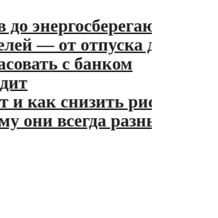
до энергосберегающих ламп
й — от отпуска до пенсии
овать с банком
ит
и как снизить риски
 они всегда разные