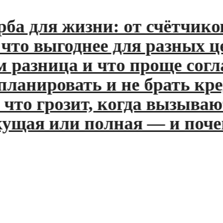
 для жизни: от счётчиков 
 выгоднее для разных целе
азница и что проще соглас
анировать и не брать кред
о грозит, когда вызывают 
щая или полная — и почему