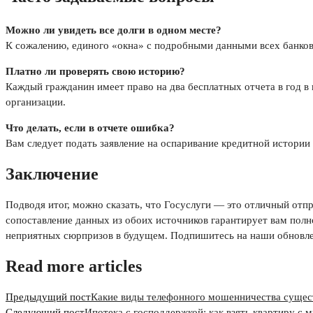
Можно ли увидеть все долги в одном месте?
К сожалению, единого «окна» с подробными данными всех банков 
Платно ли проверять свою историю?
Каждый гражданин имеет право на два бесплатных отчета в год в
организации.
Что делать, если в отчете ошибка?
Вам следует подать заявление на оспаривание кредитной истории 
Заключение
Подводя итог, можно сказать, что Госуслуги — это отличный отп
сопоставление данных из обоих источников гарантирует вам полн
неприятных сюрпризов в будущем. Подпишитесь на наши обновлен
Read more articles
Предыдущий пост
Какие виды телефонного мошенничества существ
Следующий пост
Ипотека с господдержкой: как взять квартиру с 