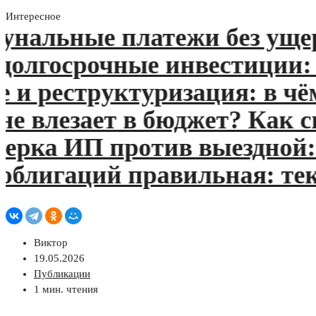
Интересное
альные платежи без ущерба
лгосрочные инвестиции: что
реструктуризация: в чём р
влезает в бюджет? Как спл
ка ИП против выездной: чт
блигаций правильная: теку
Виктор
19.05.2026
Публикации
1 мин. чтения