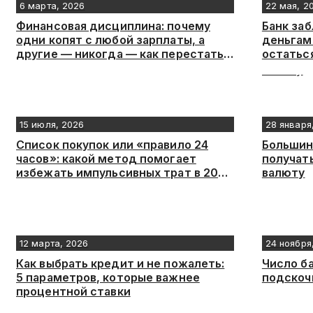
6 марта, 2026
22 мая, 2
Финансовая дисциплина: почему
Банк заб
одни копят с любой зарплаты, а
деньгами
другие — никогда — как перестать
остатьс
жить от зарплаты до зарплаты
15 июля, 2026
28 января
Список покупок или «правило 24
Большин
часов»: какой метод помогает
получат
избежать импульсивных трат в 2026
валюту
году
12 марта, 2026
24 ноября
Как выбрать кредит и не пожалеть:
Число б
5 параметров, которые важнее
подскоч
процентной ставки