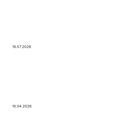
Реальная и номинальная процентная ставка: в
самом деле важна для ваших денег
19.07.2026
Как купить ПИФ: где, через кого и сколько с
10.04.2026