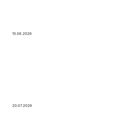
Дивиденды на карту или на счёт: куда получ
10.06.2026
Почему 1000 рублей сегодня лучше, чем 100
стоимость денег для предпринимателя
20.07.2026