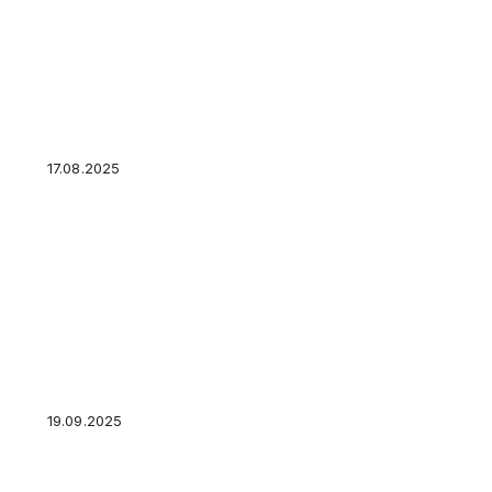
Показатель ключевой ставки подрос до 18%
17.08.2025
Как узнать, какая недвижимость зарегистри
19.09.2025