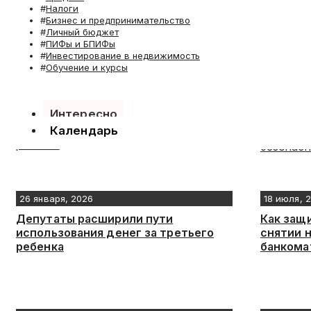
Налоги
Бизнес и предпринимательство
Личный бюджет
ПИФы и БПИФы
Инвестирование в недвижимость
Обучение и курсы
Интересно
Календарь
26 января, 2026
18 июля, 
Депутаты расширили пути
Как защ
использования денег за третьего
снятии 
ребенка
банкома
безопас