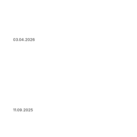
Ипотека + аренда: как сдавать жилье и не н
03.04.2026
Банкиры рассказали о популярных у россиян
11.09.2025