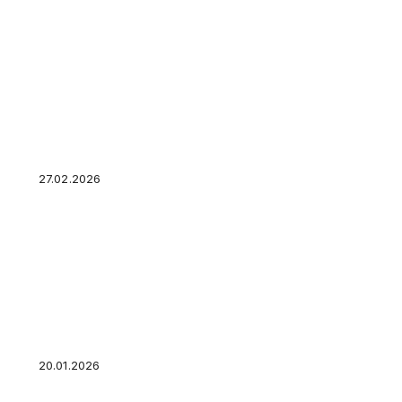
Калькулятор доходности сдачи квартиры: сч
принесет ваша недвижимость
27.02.2026
Сервис «Займиго» запустил акцию «Новогод
20.01.2026