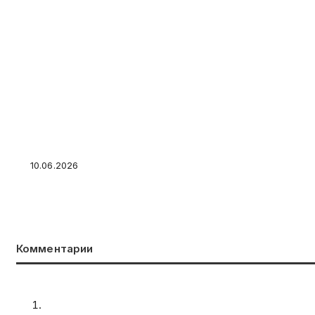
Что говорят цифры о самозанятых и ИП: 65% 
самозанятость: как выбрать и на что обрати
10.06.2026
Комментарии