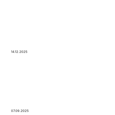
Россияне поддержали сокращенную пятницу
14.12.2025
Заемщики Webbankir поспорят по поводу гад
07.09.2025