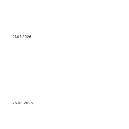
Ипотечные каникулы в 2026 году: новые пра
старые условия для всех остальных
01.07.2026
Транспортный налог для юридических лиц: ср
изменилось
25.03.2026