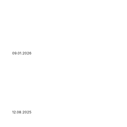
Кредит и обстоятельства непреодолимой си
долг?
09.01.2026
Специалисты замерили цифровые познания 
12.08.2025