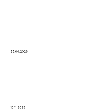
Выгодный автокредит на новый автомобиль: 
прячут переплату
25.04.2026
Прожиточный минимум и потребкорзина – что 
влияет?
10.11.2025