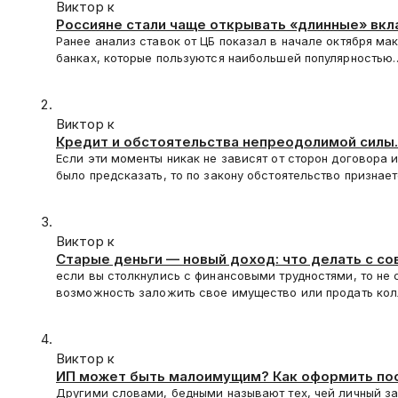
Виктор к
Россияне стали чаще открывать «длинные» вк
Ранее анализ ставок от ЦБ показал в начале октября ма
банках, которые пользуются наибольшей популярностью
Виктор к
Кредит и обстоятельства непреодолимой силы.
Если эти моменты никак не зависят от сторон договора 
было предсказать, то по закону обстоятельство признае
Виктор к
Старые деньги — новый доход: что делать с с
монетами
если вы столкнулись с финансовыми трудностями, то не 
возможность заложить свое имущество или продать ко
Виктор к
ИП может быть малоимущим? Как оформить по
Другими словами, бедными называют тех, чей личный за