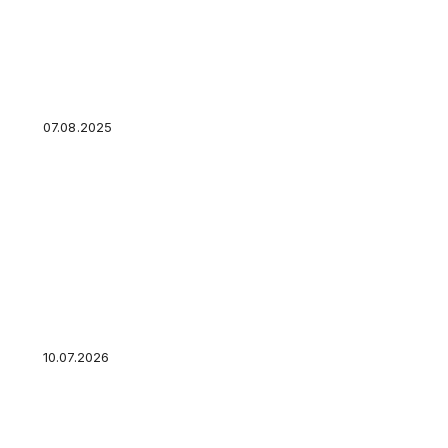
Длинные вклады возвращаются: россияне сн
деньги на год и больше
07.08.2025
3 главные сферы работы андеррайтера: банк
ценных бумаг
10.07.2026