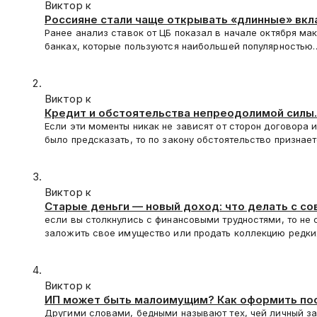
Виктор к
Россияне стали чаще открывать «длинные» вк
Ранее анализ ставок от ЦБ показал в начале октября ма
банках, которые пользуются наибольшей популярностью
Виктор к
Кредит и обстоятельства непреодолимой силы.
Если эти моменты никак не зависят от сторон договора 
было предсказать, то по закону обстоятельство признае
Виктор к
Старые деньги — новый доход: что делать с с
монетами
если вы столкнулись с финансовыми трудностями, то не 
заложить свое имущество или продать коллекцию редк
Виктор к
ИП может быть малоимущим? Как оформить по
Другими словами, бедными называют тех, чей личный за