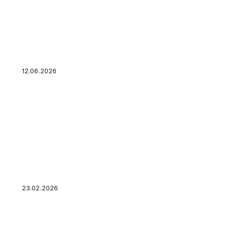
Отсрочка или освобождение: сравнение кред
банкротства в 2026 году
12.06.2026
Три способа, как узнать кредитную историю:
визита — что проще и быстрее
23.02.2026