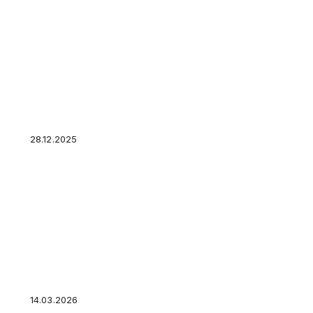
Наложение запрета на регистрационные дейс
опасно для покупателей?
28.12.2025
Как вернуть НДФЛ: как вернуть 13% НДФЛ ч
пошаговая инструкция для тех, кто платил н
14.03.2026