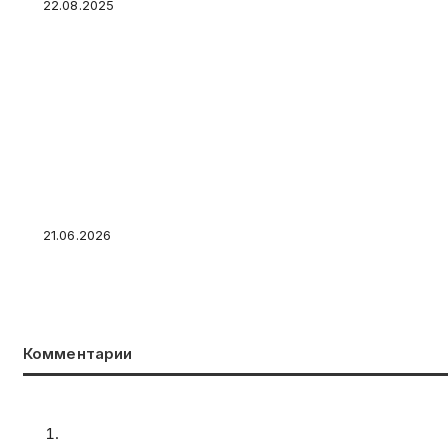
22.08.2025
Сдать, оставить или доверить: как управлят
города без потерь
21.06.2026
Комментарии