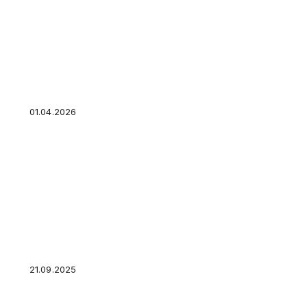
Курсы по финансовой грамотности для взрос
реально научат онлайн
01.04.2026
Эксперты рассказали, сколько россияне бра
апреле
21.09.2025