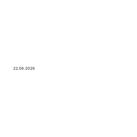
Бизнес идеи для новичков, которые реально
больших денег
22.06.2026
Холодные звонки в 2026 году: почему они не
ними бороться