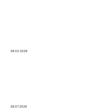
Как узнать налоговый вычет: статус, сумма и
походов в налоговую
28.03.2026
Крупная покупка не влезает в бюджет? Как с
кредит
28.07.2026