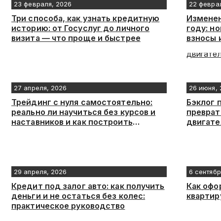
23 февраля, 2026
22 февра
Три способа, как узнать кредитную
Изменен
историю: от Госуслуг до личного
году: н
визита — что проще и быстрее
взносы 
27 апреля, 2026
26 июня,
Трейдинг с нуля самостоятельно:
Бэклог 
реально ли научиться без курсов и
преврат
наставников и как построить
двигате
эффективное обучение трейдингу с
нуля
29 апреля, 2026
6 сентябр
Кредит под залог авто: как получить
Как офо
деньги и не остаться без колес:
квартир
практическое руководство