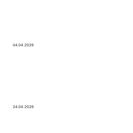
Какой кредит выбрать и не переплатить: чек-
банк
04.04.2026
Какие страховые взносы платит ИП в 2026: за
24.04.2026