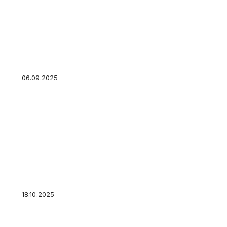
Как оформить дарственную на квартиру?
06.09.2025
Самые бедные страны мира
18.10.2025