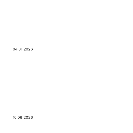
AliExpress: как вернуть деньги за товар, кот
04.01.2026
Как читать график акций: пошаговое руково
10.06.2026