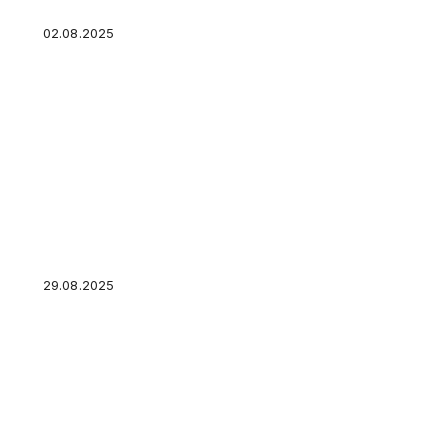
02.08.2025
Коммунальные долги граждан подскочили на
млрд рублей
29.08.2025