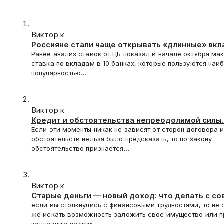
Виктор к
Россияне стали чаще открывать «длинные» вк
Ранее анализ ставок от ЦБ показал в начале октября ма
ставка по вкладам в 10 банках, которые пользуются на
популярностью…
Виктор к
Кредит и обстоятельства непреодолимой силы.
списывают долг?
Если эти моменты никак не зависят от сторон договора 
обстоятельств нельзя было предсказать, то по закону
обстоятельство признается…
Виктор к
Старые деньги — новый доход: что делать с с
купюрами и монетами
если вы столкнулись с финансовыми трудностями, то не 
же искать возможность заложить свое имущество или п