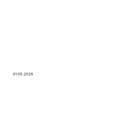
Под залог какой недвижимости можно взять
кредит: квартира, дом, ипотечное жилье — ч
подойдет
01.05.2026
Оплата транспортного налога в 2026: сроки, 
и что важно знать владельцам