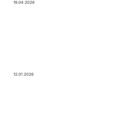
19.04.2026
ИП может быть малоимущим? Как оформить
пособия?
12.01.2026
Брокерский счёт или банковский вклад: что
откроет дорогу к 20% годовых и как выбрат