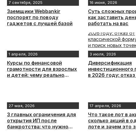
7 сентября, 2025
16 июня, 2026
Заемщики Webbankir
Суть сложных про
поспорят по поводу
как заставить ден
гаджетов с лучшей базой
работать на вас
1 апреля, 2026
3 июля, 2026
Курсы по финансовой
Диверсификация
грамотности для взрослых
инвестиционного 
и детей: чему реально
в 2026 году: отказ
научат онлайн
классической фор
60/40 и поиск нов
роста
27 мая, 2026
17 апреля, 2026
3 главных ограничения для
Что такое лот в ак
открытия ИП после
сколько акций в о
банкротства: что нужно
лоте и зачем это 
знать
инвестору