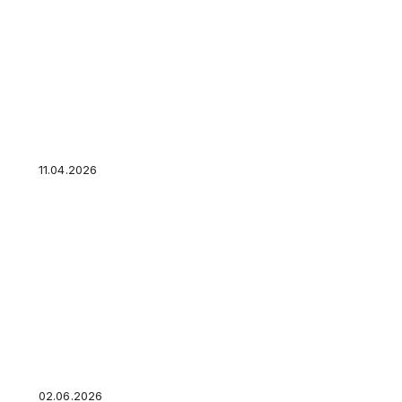
Взять выгодный кредит наличными в банке: н
смотреть, чтобы не переплатить
11.04.2026
Налог на прибыль 5%, взносы 15% и вычет 15
НИОКР: как ИТ-компании работают по новым
правилам в 2026 году
02.06.2026