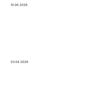
10.06.2026
Ипотека + аренда: как сдавать жилье и не
нарушить условия кредита
03.04.2026
Анализ структуры расходов: обязательные
платежи, переменные траты и сбережения —