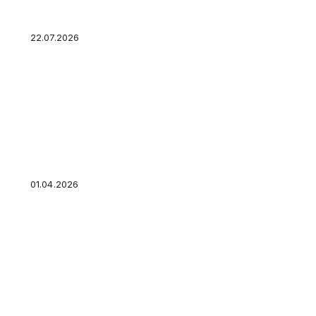
найти свой идеальный баланс
22.07.2026
Курсы по финансовой грамотности для взрос
детей: чему реально научат онлайн
01.04.2026
Налог с продажи недвижимости для физичес
лиц в 2026: кому платить, а кто освобождён