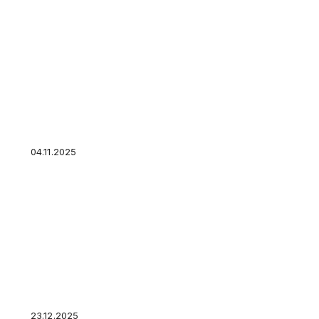
Страховые взносы из вашей зарплаты – как
считаются, зачем нужны, что влияет на разм
04.11.2025
Россияне в апреле стали избавляться от нал
валюты
23.12.2025