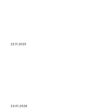
Биометрия в банках. Как сдать? Зачем нужна
22.11.2025
Россияне рассказали о том, как выглядит
идеальный отпуск
23.01.2026