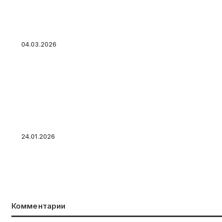
Ошибка 90% людей: чем плоха цель «накопи
деньги» и как её переписать, чтобы сработа
постановка финансовых целей на практике
04.03.2026
Россияне оценили сложность поиска работы
24.01.2026
Комментарии