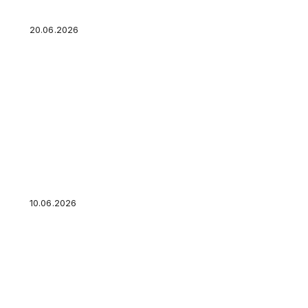
20.06.2026
Что говорят цифры о самозанятых и ИП: 65%
переходят с ИП на самозанятость: как выбрат
что обратить внимание
10.06.2026
Выгодно ли гасить ипотеку досрочно?