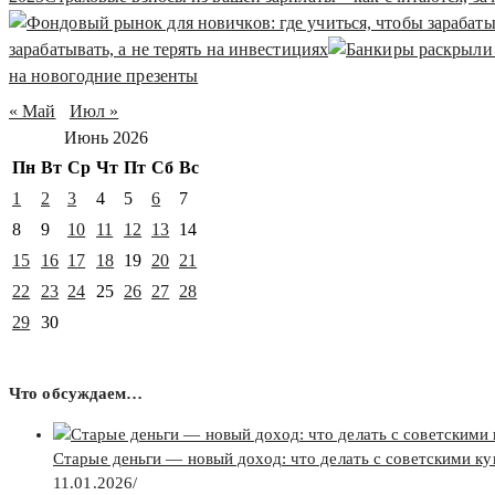
зарабатывать, а не терять на инвестициях
на новогодние презенты
« Май
Июл »
Июнь 2026
Пн
Вт
Ср
Чт
Пт
Сб
Вс
1
2
3
4
5
6
7
8
9
10
11
12
13
14
15
16
17
18
19
20
21
22
23
24
25
26
27
28
29
30
Что обсуждаем…
Старые деньги — новый доход: что делать с советскими к
11.01.2026
/