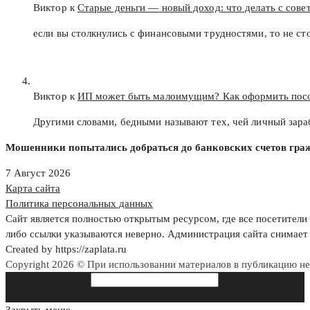
Виктор к
Старые деньги — новый доход: что делать с сов
если вы столкнулись с финансовыми трудностями, то не с
Виктор к
ИП может быть малоимущим? Как оформить пос
Другими словами, бедными называют тех, чей личный зар
Мошенники попытались добраться до банковских счетов гра
7 Август 2026
Карта сайта
Политика персональных данных
Сайт является полностью открытым ресурсом, где все посетители 
либо ссылки указываются неверно. Администрация сайта снимает 
Created by https://zaplata.ru
Copyright 2026 © При использовании материалов в публикацию н
Search this website
Type then hit enter
to search