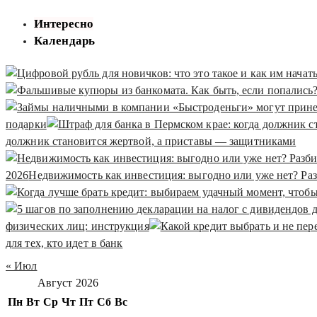
Интересно
Календарь
подарки
должник становится жертвой, а приставы — защитниками
2026
Недвижимость как инвестиция: выгодно или уже нет? Ра
физических лиц: инструкция
для тех, кто идет в банк
« Июл
Август 2026
Пн
Вт
Ср
Чт
Пт
Сб
Вс