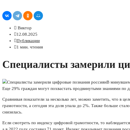
Виктор
12.08.2025
Публикации
1 мин. чтения
Специалисты замерили ци
В минувшем
Еще 29% граждан могут похвастать продвинутыми знаниями по д
Сравнивая показатели за несколько лет, можно заметить, что в ц
грамотности, а сегодня эта доля упала до 2%. Также больше стал
снизилась.
Если смотреть по индексу цифровой грамотности, то наблюдается 
а в 2022 году составил 71 пункт. Индекс показывает познания ро