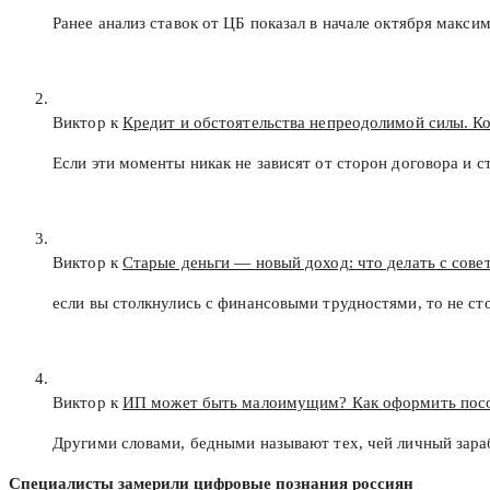
Ранее анализ ставок от ЦБ показал в начале октября макс
Виктор к
Кредит и обстоятельства непреодолимой силы. К
Если эти моменты никак не зависят от сторон договора и с
Виктор к
Старые деньги — новый доход: что делать с сов
если вы столкнулись с финансовыми трудностями, то не с
Виктор к
ИП может быть малоимущим? Как оформить пос
Другими словами, бедными называют тех, чей личный зар
Специалисты замерили цифровые познания россиян