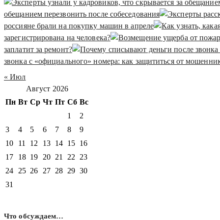
обещанием перезвонить после собеседования
россияне брали на покупку машин в апреле
зарегистрирована на человека?
заплатит за ремонт?
звонка с «официального» номера: как защититься от мошенни
« Июл
Август 2026
Пн
Вт
Ср
Чт
Пт
Сб
Вс
1
2
3
4
5
6
7
8
9
10
11
12
13
14
15
16
17
18
19
20
21
22
23
24
25
26
27
28
29
30
31
Что обсуждаем…