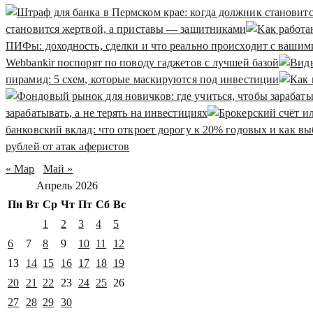
становится жертвой, а приставы — защитниками
ПИФы: доходность, сделки и что реально происходит с вашим
Webbankir поспорят по поводу гаджетов с лучшей базой
пирамид: 5 схем, которые маскируются под инвестиции
зарабатывать, а не терять на инвестициях
банковский вклад: что откроет дорогу к 20% годовых и как вы
рублей от атак аферистов
« Мар
Май »
Апрель 2026
Пн
Вт
Ср
Чт
Пт
Сб
Вс
1
2
3
4
5
6
7
8
9
10
11
12
13
14
15
16
17
18
19
20
21
22
23
24
25
26
27
28
29
30