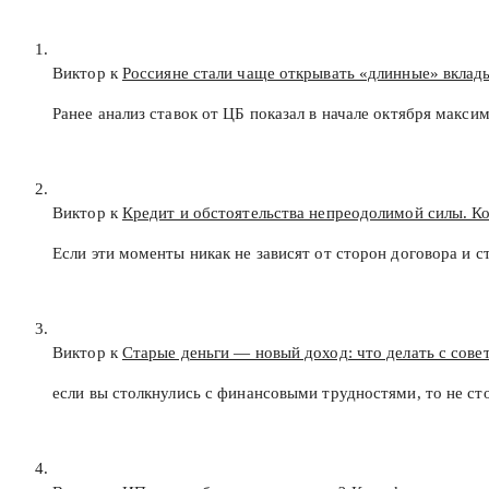
Виктор к
Россияне стали чаще открывать «длинные» вклад
Ранее анализ ставок от ЦБ показал в начале октября макс
Виктор к
Кредит и обстоятельства непреодолимой силы. К
Если эти моменты никак не зависят от сторон договора и с
Виктор к
Старые деньги — новый доход: что делать с сов
если вы столкнулись с финансовыми трудностями, то не с